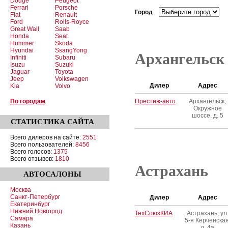
Dodge
Peugeot
Ferrari
Porsche
Город
Fiat
Renault
Ford
Rolls-Royce
Great Wall
Saab
Honda
Seat
Hummer
Skoda
Hyundai
SsangYong
Архангельск
Infiniti
Subaru
Isuzu
Suzuki
Jaguar
Toyota
Jeep
Volkswagen
Дилер
Адрес
Kia
Volvo
По городам
Престиж-авто
Архангельск,
Окружное
шоссе, д. 5
СТАТИСТИКА
САЙТА
Всего дилеров на сайте:
2551
Всего пользователей:
8456
Всего голосов:
1375
Всего отзывов:
1810
Астрахань
АВТОСАЛОНЫ
Москва
Санкт-Петербург
Дилер
Адрес
Екатеринбург
Нижний Новгород
ТехСоюзКИА
Астрахань, ул
Самара
5-я Керченская
Казань
д. 4а