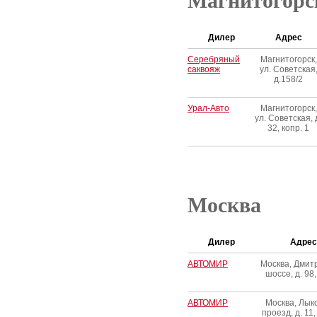
Магнитогорс
Дилер
Адрес
Серебряный
Магнитогорск,
саквояж
ул. Советская
д.158/2
Урал-Авто
Магнитогорск,
ул. Советская, 
32, копр. 1
Москва
Дилер
Адрес
АВТОМИР
Москва, Дмит
шоссе, д. 98,
АВТОМИР
Москва, Лык
проезд, д. 11,