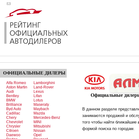
ОФИЦИАЛЬНЫЕ
ДИЛЕРЫ
Alfa Romeo
Lamborghini
Aston Martin
Land-Rover
Audi
Lexus
Официальные дилеры
Bentley
Lifan
BMW
Lotus
Brilliance
Maseraty
Byd Auto
Maybach
В данном разделе представ
Cadillac
Mazda
занимаются продажей и обсл
Chery
Mercedes-Benz
Chevrolet
MINI
того чтобы найти ближайшие
Chrysler
Mitsubishi
формой поиска по городам.
Citroen
Nissan
Daewoo
Opel