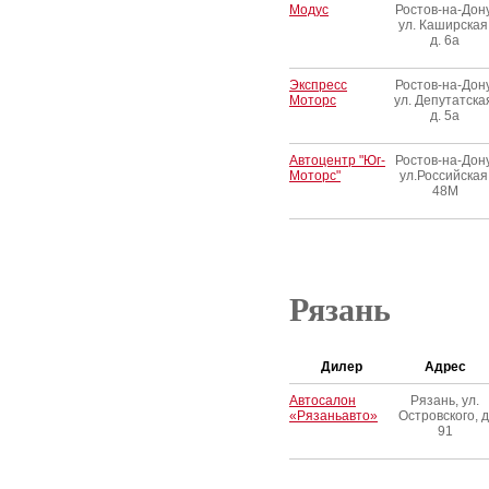
Модус
Ростов-на-Дону
ул. Каширская
д. 6a
Экспресс
Ростов-на-Дону
Моторс
ул. Депутатска
д. 5a
Автоцентр "Юг-
Ростов-на-Дону
Моторс"
ул.Российская
48М
Рязань
Дилер
Адрес
Автосалон
Рязань, ул.
«Рязаньавто»
Островского, д
91