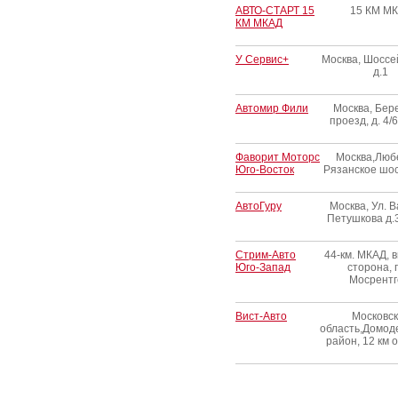
АВТО-СТАРТ 15
15 КМ М
КМ МКАД
У Сервис+
Москва, Шоссей
д.1
Автомир Фили
Москва, Бер
проезд, д. 4/6
Фаворит Моторс
Москва,Люб
Юго-Восток
Рязанское шос
АвтоГуру
Москва, Ул. 
Петушкова д.3
Стрим-Авто
44-км. МКАД, 
Юго-Запад
сторона, 
Мосрентг
Вист-Авто
Московс
область,Домод
район, 12 км 