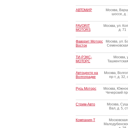
АВТОМИР
Москва, Варш
шоссе, д.
FAVORIT
Москва, ул. Ко
MOTORS
д. 71
Фаворит Моторс
Москва, ул. 
Восток
Семеновская,
ТИ-РЭКС-
Москва, 
МОТОРС
Ташкентская,
Автоцентр на
Москва, Волго
Волгоградке
пр-т, д. 32, 
Русь Моторс
Москва, Южное
Чечерский пр
Стрим-Авто
Москва, Сущ
Вал, д. 5, с
Компания-Т
Московская 
Малодубенско