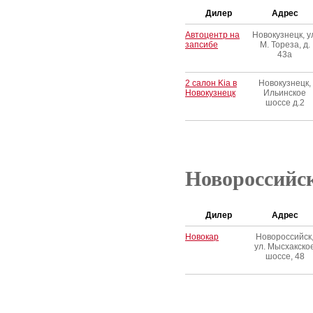
Дилер
Адрес
Автоцентр на
Новокузнецк, у
запсибе
М. Тореза, д.
43а
2 салон Kia в
Новокузнецк,
Новокузнецк
Ильинское
шоссе д.2
Новороссийс
Дилер
Адрес
Новокар
Новороссийск
ул. Мысхакско
шоссе, 48