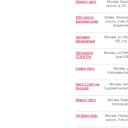
Ориент авто
Москва, Каш
шоссе, д. 61, 
КИА Центр
Химки, Ленинг
Шереметьево
шоссе, 3 км о
владение
Автомир
Москва, ул. Ир
Щелковская
5/6, стр
Автоцентр
Москва, ул.Ря
СПЕКТРА
дом 43
Север Авто
Москва, 
Клязьминска
Авто-Старт на
Москва, Н
Курской
Сыромятничес
Револт-Авто
Москва,Тюм
проезд до
AA Major Auto
Москва, Ново
шоссе, 9 км 