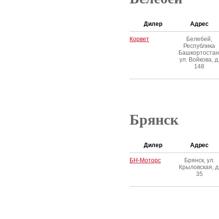
Дилер
Адрес
Корвет
Белебей,
Республика
Башкортостан
ул. Войкова, д
148
Брянск
Дилер
Адрес
БН-Моторс
Брянск, ул.
Крыловская, д
35