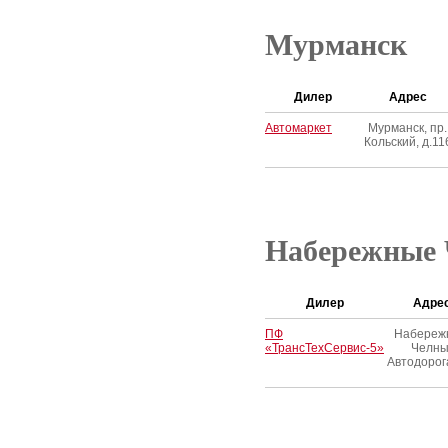
Мурманск
Дилер
Адрес
Автомаркет
Мурманск, пр.
Кольский, д.11
Набережные
Дилер
Адре
ПФ
Набереж
«ТрансТехСервис-5»
Челны
Автодоро