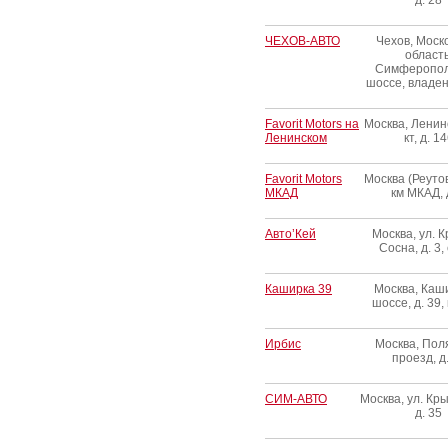
д. 28
ЧЕХОВ-АВТО
Чехов, Моск
область
Симферопол
шоссе, владен
Favorit Motors на
Москва, Ленин
Ленинском
кт, д. 1
Favorit Motors
Москва (Реутов
МКАД
км МКАД, 
Авто’Кей
Москва, ул. 
Сосна, д. 3, 
Каширка 39
Москва, Каш
шоссе, д. 39, 
Ирбис
Москва, По
проезд, д
СИМ-АВТО
Москва, ул. Кр
д. 35