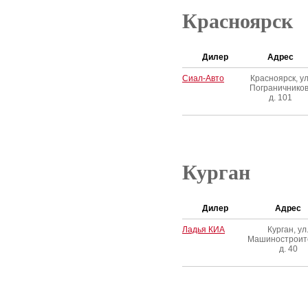
Красноярск
Дилер
Адрес
Сиал-Авто
Красноярск, ул
Пограничников
д. 101
Курган
Дилер
Адрес
Ладья КИА
Курган, ул
Машиностроит
д. 40