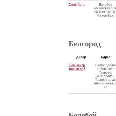
Скиф-Авто
Батайск,
Ростовская обл
26-й км. трасс
Ростов-Баку
Белгород
Дилер
Адрес
КИА Центр
Белгородский
Тавровский
район, село
Таврово,
микрорайон
Таврово-1, ул.
Абрикосовая, д
2а
Белебей