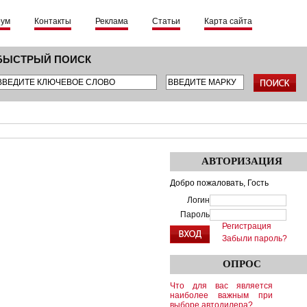
рум
Контакты
Реклама
Статьи
Карта сайта
БЫСТРЫЙ ПОИСК
АВТОРИЗАЦИЯ
Добро пожаловать,
Гость
Логин
Пароль
Регистрация
Забыли пароль?
ОПРОС
Что для вас является
наиболее важным при
выборе автодилера?