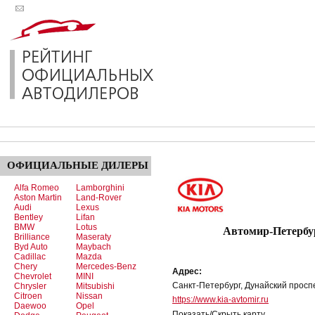
ОФИЦИАЛЬНЫЕ
ДИЛЕРЫ
Alfa Romeo
Lamborghini
Aston Martin
Land-Rover
Audi
Lexus
Bentley
Lifan
BMW
Lotus
Автомир-Петербур
Brilliance
Maseraty
Byd Auto
Maybach
Cadillac
Mazda
Chery
Mercedes-Benz
Адрес:
Chevrolet
MINI
Санкт-Петербург, Дунайский проспект
Chrysler
Mitsubishi
Citroen
Nissan
https://www.kia-avtomir.ru
Daewoo
Opel
Показать/Скрыть карту