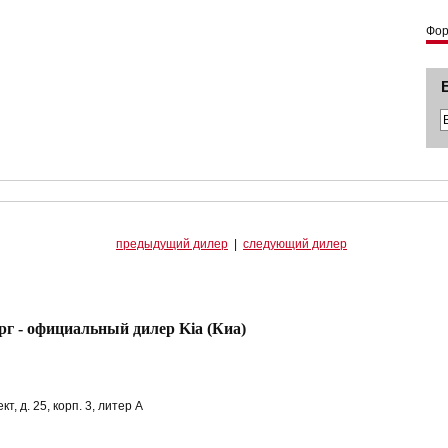
Фо
предыдущий дилер
|
следующий дилер
г - официальный дилер Kia (Киа)
, д. 25, корп. 3, литер А