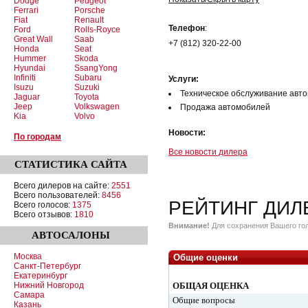
Dodge
Peugeot
Ferrari
Porsche
Fiat
Renault
Телефон
:
Ford
Rolls-Royce
Great Wall
Saab
+7 (812) 320-22-00
Honda
Seat
Hummer
Skoda
Hyundai
SsangYong
Infiniti
Subaru
Услуги:
Isuzu
Suzuki
Техническое обслуживание авт
Jaguar
Toyota
Jeep
Volkswagen
Продажа автомобилей
Kia
Volvo
Новости:
По городам
Все новости дилера
СТАТИСТИКА
САЙТА
Всего дилеров на сайте:
2551
Всего пользователей:
8456
РЕЙТИНГ ДИЛ
Всего голосов:
1375
Всего отзывов:
1810
Внимание!
Для сохранения Вашего гол
АВТОСАЛОНЫ
Москва
Общие оценки
Санкт-Петербург
Екатеринбург
Нижний Новгород
ОБЩАЯ ОЦЕНКА
Самара
Общие вопросы
Казань