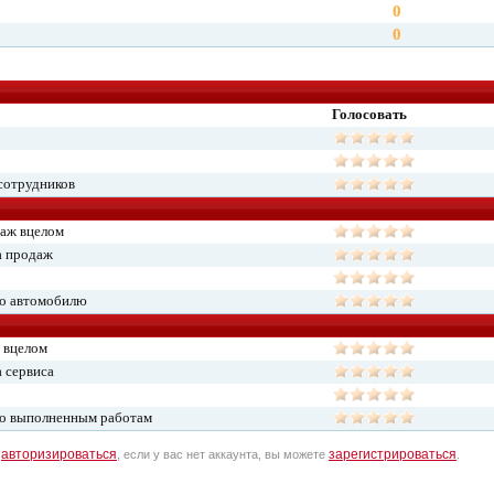
0
0
Голосовать
сотрудников
даж вцелом
а продаж
по автомобилю
 вцелом
 сервиса
по выполненным работам
авторизироваться
зарегистрироваться
о
, если у вас нет аккаунта, вы можете
.