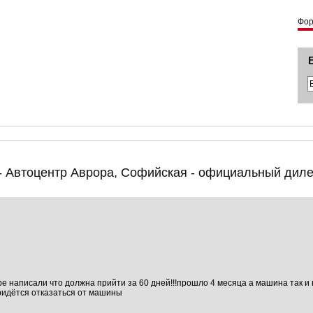
Фо
- Автоцентр Аврора, Софийская - официальный дилер
е написали что должна прийти за 60 дней!!!прошло 4 месяца а машина так и 
ридётся отказаться от машины