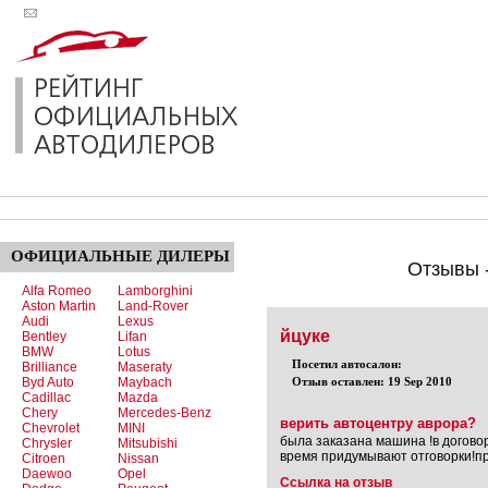
ОФИЦИАЛЬНЫЕ
ДИЛЕРЫ
Отзывы 
Alfa Romeo
Lamborghini
Aston Martin
Land-Rover
Audi
Lexus
йцуке
Bentley
Lifan
BMW
Lotus
Посетил автосалон:
Brilliance
Maseraty
Byd Auto
Maybach
Отзыв оставлен: 19 Sep 2010
Cadillac
Mazda
Chery
Mercedes-Benz
верить автоцентру аврора?
Chevrolet
MINI
была заказана машина !в договор
Chrysler
Mitsubishi
время придумывают отговорки!п
Citroen
Nissan
Daewoo
Opel
Ссылка на отзыв