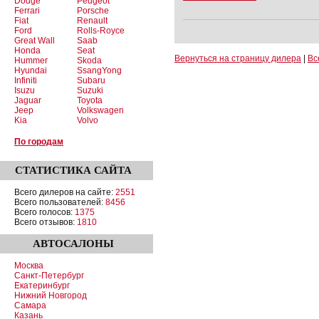
Dodge
Peugeot
Ferrari
Porsche
Fiat
Renault
Ford
Rolls-Royce
Great Wall
Saab
Honda
Seat
Вернуться на страницу дилера
|
Вс
Hummer
Skoda
Hyundai
SsangYong
Infiniti
Subaru
Isuzu
Suzuki
Jaguar
Toyota
Jeep
Volkswagen
Kia
Volvo
По городам
СТАТИСТИКА
САЙТА
Всего дилеров на сайте:
2551
Всего пользователей:
8456
Всего голосов:
1375
Всего отзывов:
1810
АВТОСАЛОНЫ
Москва
Санкт-Петербург
Екатеринбург
Нижний Новгород
Самара
Казань