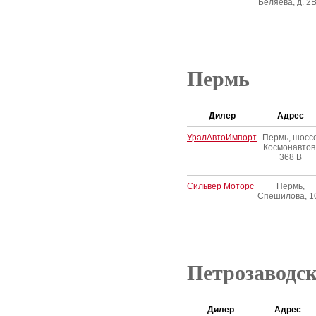
Беляева, д. 2
Пермь
Дилер
Адрес
УралАвтоИмпорт
Пермь, шосс
Космонавтов
368 В
Сильвер Моторс
Пермь,
Спешилова, 1
Петрозаводс
Дилер
Адрес