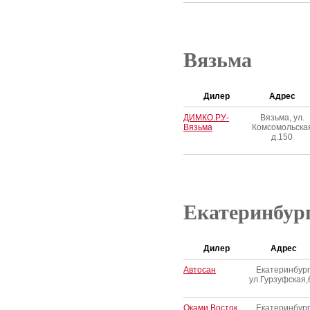
Вязьма
Дилер
Адрес
ДИМКО.РУ-
Вязьма, ул.
Вязьма
Комсомольска
д.150
Екатеринбур
Дилер
Адрес
Автосан
Екатеринбург
ул.Гурзуфская,
Оками Восток
Екатеринбург