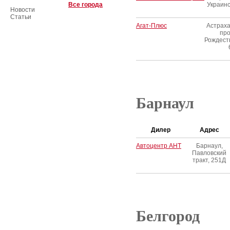
Все города
Украинск
Новости
Статьи
Агат-Плюс
Астраха
про
Рождеств
Барнаул
Дилер
Адрес
Автоцентр АНТ
Барнаул,
Павловский
тракт, 251Д
Белгород