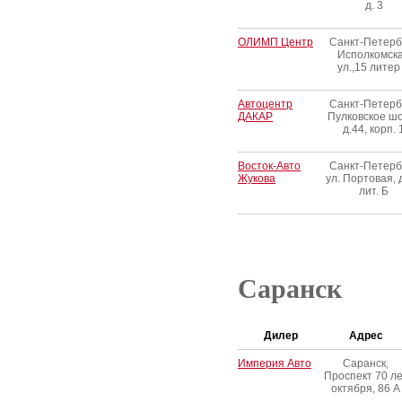
д. 3
ОЛИМП Центр
Санкт-Петербу
Исполкомск
ул.,15 литер
Автоцентр
Санкт-Петербу
ДАКАР
Пулковское ш
д.44, корп. 
Восток-Авто
Санкт-Петербу
Жукова
ул. Портовая, д
лит. Б
Саранск
Дилер
Адрес
Империя Авто
Саранск,
Проспект 70 л
октября, 86 А