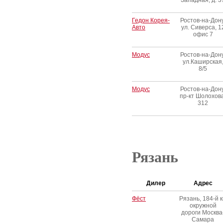
Западная, д. 3
Гедон Корея-
Ростов-на-Дону
Авто
ул. Сиверса, 1
офис 7
Модус
Ростов-на-Дону
ул.Каширская
8/5
Модус
Ростов-на-Дону
пр-кт Шолохова
312
Рязань
Дилер
Адрес
Фёст
Рязань, 184-й 
окружной
дороги Москва
Самара