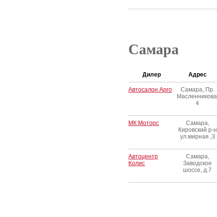
Самара
Дилер
Адрес
Автосалон Арго
Самара, Пр.
Масленникова
4
МК Моторс
Самара,
Кировский р-н
ул.мирная ,3
Автоцентр
Самара,
Колис
Заводское
шоссе, д.7