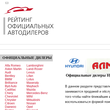
ОФИЦИАЛЬНЫЕ
ДИЛЕРЫ
Alfa Romeo
Lamborghini
Aston Martin
Land-Rover
Audi
Lexus
Официальные дилеры Hy
Bentley
Lifan
BMW
Lotus
Brilliance
Maseraty
Byd Auto
Maybach
В данном разделе представ
Cadillac
Mazda
занимаются продажей и обсл
Chery
Mercedes-Benz
Chevrolet
MINI
того чтобы найти ближайшие
Chrysler
Mitsubishi
воспользоваться формой поис
Citroen
Nissan
Daewoo
Opel