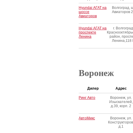
Hyundai АГАТ на
Волгоград, 
шоссе
Авиаторов 2
Авиаторов
Hyundai АГАТ на
г. Волгоград
проспекте
Краснооктябрь
Ленина
район, просп
Ленина,118 
Воронеж
Дилер
Адрес
Ринг Авто
Воронеж, ул.
Изыскателей,
д.39, корп. 2
АвтоМикс
Воронеж, ул.
Конструкторов
д.1