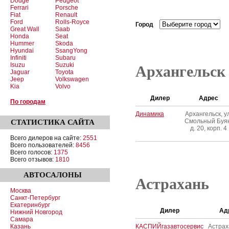
Dodge
Peugeot
Ferrari
Porsche
Fiat
Renault
Ford
Rolls-Royce
Город
Great Wall
Saab
Honda
Seat
Hummer
Skoda
Hyundai
SsangYong
Infiniti
Subaru
Isuzu
Suzuki
Архангельск
Jaguar
Toyota
Jeep
Volkswagen
Kia
Volvo
Дилер
Адрес
По городам
Динамика
Архангельск, ул
Смольный Буян
СТАТИСТИКА
САЙТА
д. 20, корп. 4
Всего дилеров на сайте:
2551
Всего пользователей:
8456
Всего голосов:
1375
Всего отзывов:
1810
АВТОСАЛОНЫ
Астрахань
Москва
Санкт-Петербург
Екатеринбург
Дилер
Ад
Нижний Новгород
Самара
Казань
КАСПИЙгазавтосервис
Астраха