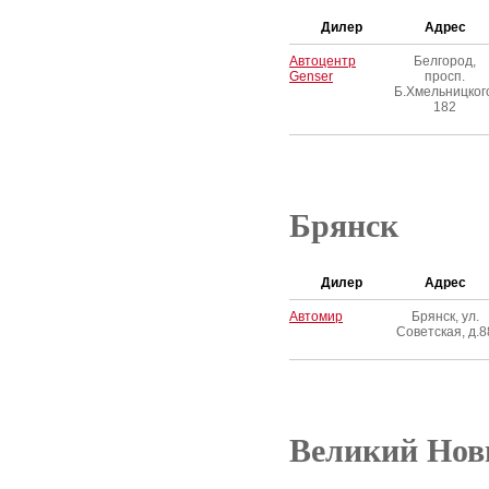
Дилер
Адрес
Автоцентр
Белгород,
Genser
просп.
Б.Хмельницког
182
Брянск
Дилер
Адрес
Автомир
Брянск, ул.
Советская, д.8
Великий Нов