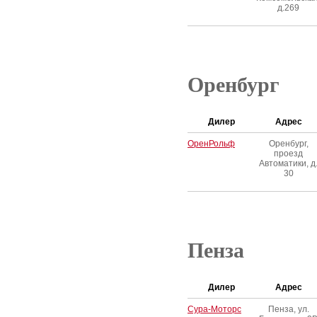
д.269
Оренбург
Дилер
Адрес
ОренРольф
Оренбург,
проезд
Автоматики, д
30
Пенза
Дилер
Адрес
Сура-Моторс
Пенза, ул.