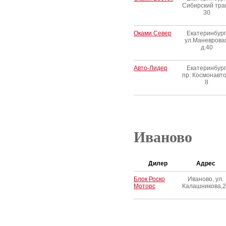
Сибирский трак
30
Оками Север
Екатеринбург
ул.Маневрова
д.40
Авто-Лидер
Екатеринбург
пр. Космонавто
8
Иваново
Дилер
Адрес
Блок Роско
Иваново, ул.
Моторс
Калашникова,2