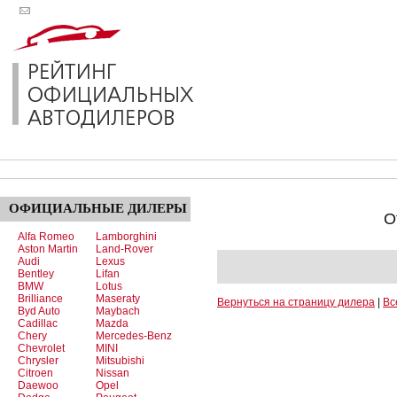
ОФИЦИАЛЬНЫЕ
ДИЛЕРЫ
О
Alfa Romeo
Lamborghini
Aston Martin
Land-Rover
Audi
Lexus
Bentley
Lifan
BMW
Lotus
Brilliance
Maseraty
Вернуться на страницу дилера
|
Вс
Byd Auto
Maybach
Cadillac
Mazda
Chery
Mercedes-Benz
Chevrolet
MINI
Chrysler
Mitsubishi
Citroen
Nissan
Daewoo
Opel