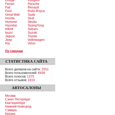
Dodge
Peugeot
Ferrari
Porsche
Fiat
Renault
Ford
Rolls-Royce
Great Wall
Saab
Honda
Seat
Hummer
Skoda
Hyundai
SsangYong
Infiniti
Subaru
Isuzu
Suzuki
Jaguar
Toyota
Jeep
Volkswagen
Kia
Volvo
По городам
СТАТИСТИКА
САЙТА
Всего дилеров на сайте:
2551
Всего пользователей:
8456
Всего голосов:
1375
Всего отзывов:
1810
АВТОСАЛОНЫ
Москва
Санкт-Петербург
Екатеринбург
Нижний Новгород
Самара
Казань