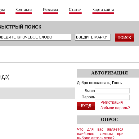
рум
Контакты
Реклама
Статьи
Карта сайта
БЫСТРЫЙ ПОИСК
АВТОРИЗАЦИЯ
ндэ)
Добро пожаловать,
Гость
Логин
Пароль
Регистрация
Забыли пароль?
ОПРОС
Что для вас является
наиболее важным при
выборе автодилера?