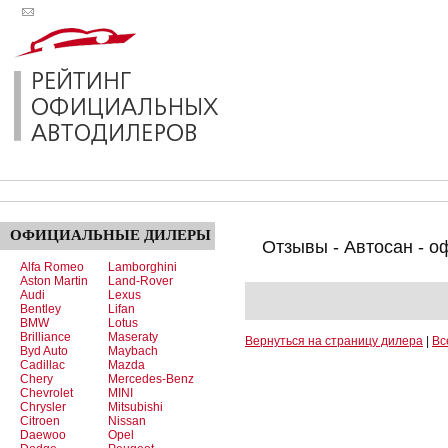
ОФИЦИАЛЬНЫЕ
ДИЛЕРЫ
Отзывы - Автосан - о
Alfa Romeo
Lamborghini
Aston Martin
Land-Rover
Audi
Lexus
Bentley
Lifan
BMW
Lotus
Brilliance
Maseraty
Вернуться на страницу дилера
|
Вс
Byd Auto
Maybach
Cadillac
Mazda
Chery
Mercedes-Benz
Chevrolet
MINI
Chrysler
Mitsubishi
Citroen
Nissan
Daewoo
Opel