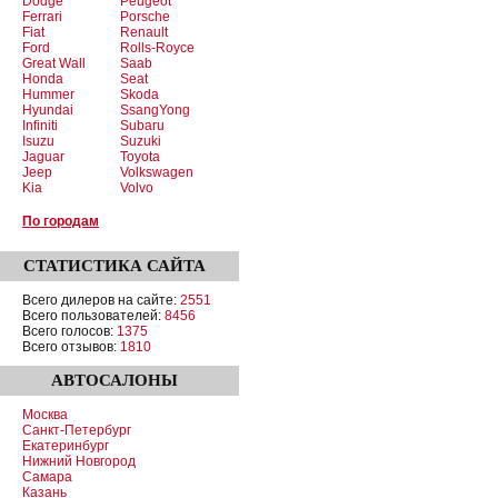
Dodge
Peugeot
Ferrari
Porsche
Fiat
Renault
Ford
Rolls-Royce
Great Wall
Saab
Honda
Seat
Hummer
Skoda
Hyundai
SsangYong
Infiniti
Subaru
Isuzu
Suzuki
Jaguar
Toyota
Jeep
Volkswagen
Kia
Volvo
По городам
СТАТИСТИКА
САЙТА
Всего дилеров на сайте:
2551
Всего пользователей:
8456
Всего голосов:
1375
Всего отзывов:
1810
АВТОСАЛОНЫ
Москва
Санкт-Петербург
Екатеринбург
Нижний Новгород
Самара
Казань