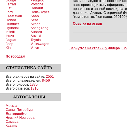
Dodge
Peugeot
какой последовательности ни кт
Ferrari
Porsche
авто производится у официальног
Fiat
Renault
правильно и в какой последоват
Ford
Rolls-Royce
давления. Дизель. С огромной б
Great Wall
Saab
"компетентны" как наши. 050100
Honda
Seat
Ссылка на отзыв
Hummer
Skoda
Hyundai
SsangYong
Infiniti
Subaru
Isuzu
Suzuki
Jaguar
Toyota
Jeep
Volkswagen
Kia
Volvo
Вернуться на страницу дилера
|
Вс
По городам
СТАТИСТИКА
САЙТА
Всего дилеров на сайте:
2551
Всего пользователей:
8456
Всего голосов:
1375
Всего отзывов:
1810
АВТОСАЛОНЫ
Москва
Санкт-Петербург
Екатеринбург
Нижний Новгород
Самара
Казань