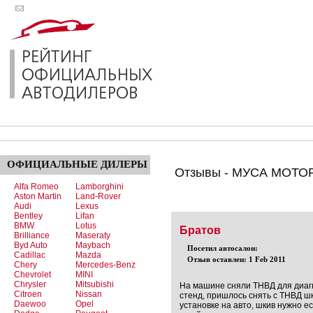
ОФИЦИАЛЬНЫЕ
ДИЛЕРЫ
Отзывы - МУСА МОТОР
Alfa Romeo
Lamborghini
Aston Martin
Land-Rover
Audi
Lexus
Bentley
Lifan
BMW
Lotus
Братов
Brilliance
Maseraty
Byd Auto
Maybach
Посетил автосалон:
Cadillac
Mazda
Отзыв оставлен: 1 Feb 2011
Chery
Mercedes-Benz
Chevrolet
MINI
Chrysler
Mitsubishi
На машине сняли ТНВД для диагн
Citroen
Nissan
стенд, пришлось снять с ТНВД ш
Daewoo
Opel
установке на авто, шкив нужно е