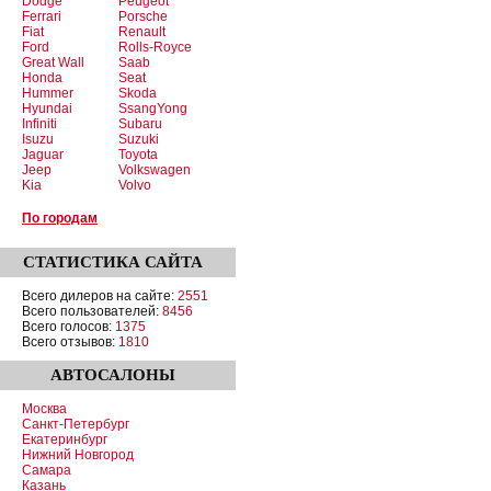
Dodge
Peugeot
Ferrari
Porsche
Fiat
Renault
Ford
Rolls-Royce
Great Wall
Saab
Honda
Seat
Hummer
Skoda
Hyundai
SsangYong
Infiniti
Subaru
Isuzu
Suzuki
Jaguar
Toyota
Jeep
Volkswagen
Kia
Volvo
По городам
СТАТИСТИКА
САЙТА
Всего дилеров на сайте:
2551
Всего пользователей:
8456
Всего голосов:
1375
Всего отзывов:
1810
АВТОСАЛОНЫ
Москва
Санкт-Петербург
Екатеринбург
Нижний Новгород
Самара
Казань