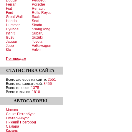
Dodge
Peugeot
Ferrari
Porsche
Fiat
Renault
Ford
Rolls-Royce
Great Wall
Saab
Honda
Seat
Hummer
Skoda
Hyundai
SsangYong
Infiniti
Subaru
Isuzu
Suzuki
Jaguar
Toyota
Jeep
Volkswagen
Kia
Volvo
По городам
СТАТИСТИКА
САЙТА
Всего дилеров на сайте:
2551
Всего пользователей:
8456
Всего голосов:
1375
Всего отзывов:
1810
АВТОСАЛОНЫ
Москва
Санкт-Петербург
Екатеринбург
Нижний Новгород
Самара
Казань