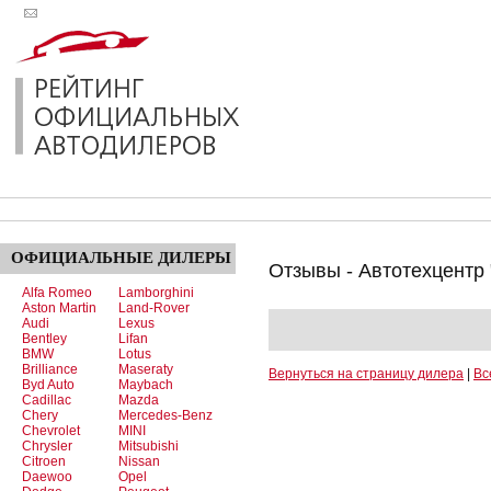
ОФИЦИАЛЬНЫЕ
ДИЛЕРЫ
Отзывы - Автотехцентр 
Alfa Romeo
Lamborghini
Aston Martin
Land-Rover
Audi
Lexus
Bentley
Lifan
BMW
Lotus
Brilliance
Maseraty
Вернуться на страницу дилера
|
Вс
Byd Auto
Maybach
Cadillac
Mazda
Chery
Mercedes-Benz
Chevrolet
MINI
Chrysler
Mitsubishi
Citroen
Nissan
Daewoo
Opel