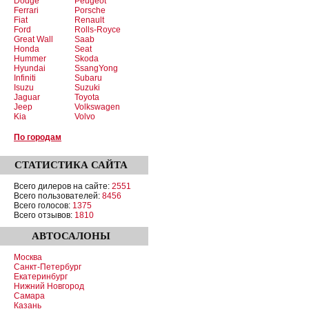
Dodge
Peugeot
Ferrari
Porsche
Fiat
Renault
Ford
Rolls-Royce
Great Wall
Saab
Honda
Seat
Hummer
Skoda
Hyundai
SsangYong
Infiniti
Subaru
Isuzu
Suzuki
Jaguar
Toyota
Jeep
Volkswagen
Kia
Volvo
По городам
СТАТИСТИКА
САЙТА
Всего дилеров на сайте:
2551
Всего пользователей:
8456
Всего голосов:
1375
Всего отзывов:
1810
АВТОСАЛОНЫ
Москва
Санкт-Петербург
Екатеринбург
Нижний Новгород
Самара
Казань