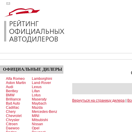
ОФИЦИАЛЬНЫЕ
ДИЛЕРЫ
Alfa Romeo
Lamborghini
Aston Martin
Land-Rover
Audi
Lexus
Bentley
Lifan
BMW
Lotus
Brilliance
Maseraty
Вернуться на страницу дилера
|
Вс
Byd Auto
Maybach
Cadillac
Mazda
Chery
Mercedes-Benz
Chevrolet
MINI
Chrysler
Mitsubishi
Citroen
Nissan
Daewoo
Opel