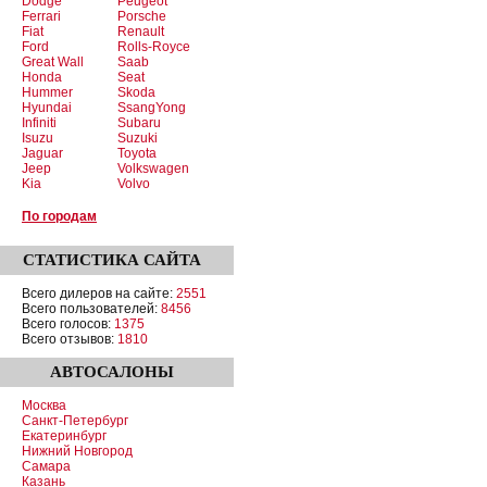
Dodge
Peugeot
Ferrari
Porsche
Fiat
Renault
Ford
Rolls-Royce
Great Wall
Saab
Honda
Seat
Hummer
Skoda
Hyundai
SsangYong
Infiniti
Subaru
Isuzu
Suzuki
Jaguar
Toyota
Jeep
Volkswagen
Kia
Volvo
По городам
СТАТИСТИКА
САЙТА
Всего дилеров на сайте:
2551
Всего пользователей:
8456
Всего голосов:
1375
Всего отзывов:
1810
АВТОСАЛОНЫ
Москва
Санкт-Петербург
Екатеринбург
Нижний Новгород
Самара
Казань