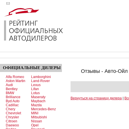
ОФИЦИАЛЬНЫЕ
ДИЛЕРЫ
Отзывы - Авто-Ойл 
Alfa Romeo
Lamborghini
Aston Martin
Land-Rover
Audi
Lexus
Bentley
Lifan
BMW
Lotus
Brilliance
Maseraty
Вернуться на страницу дилера
|
Вс
Byd Auto
Maybach
Cadillac
Mazda
Chery
Mercedes-Benz
Chevrolet
MINI
Chrysler
Mitsubishi
Citroen
Nissan
Daewoo
Opel