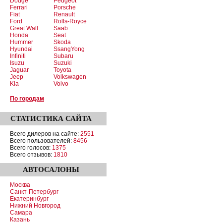
Dodge
Peugeot
Ferrari
Porsche
Fiat
Renault
Ford
Rolls-Royce
Great Wall
Saab
Honda
Seat
Hummer
Skoda
Hyundai
SsangYong
Infiniti
Subaru
Isuzu
Suzuki
Jaguar
Toyota
Jeep
Volkswagen
Kia
Volvo
По городам
СТАТИСТИКА
САЙТА
Всего дилеров на сайте:
2551
Всего пользователей:
8456
Всего голосов:
1375
Всего отзывов:
1810
АВТОСАЛОНЫ
Москва
Санкт-Петербург
Екатеринбург
Нижний Новгород
Самара
Казань