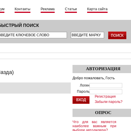
рум
Контакты
Реклама
Статьи
Карта сайта
БЫСТРЫЙ ПОИСК
АВТОРИЗАЦИЯ
азда)
Добро пожаловать,
Гость
Логин
Пароль
Регистрация
Забыли пароль?
ОПРОС
Что для вас является
наиболее важным при
выборе автодилера?