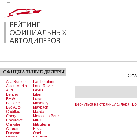
ОФИЦИАЛЬНЫЕ
ДИЛЕРЫ
Отз
Alfa Romeo
Lamborghini
Aston Martin
Land-Rover
Audi
Lexus
Bentley
Lifan
BMW
Lotus
Brilliance
Maseraty
Вернуться на страницу дилера
|
Вс
Byd Auto
Maybach
Cadillac
Mazda
Chery
Mercedes-Benz
Chevrolet
MINI
Chrysler
Mitsubishi
Citroen
Nissan
Daewoo
Opel