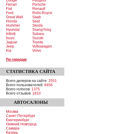
Dodge
Peugeot
Ferrari
Porsche
Fiat
Renault
Ford
Rolls-Royce
Great Wall
Saab
Honda
Seat
Hummer
Skoda
Hyundai
SsangYong
Infiniti
Subaru
Isuzu
Suzuki
Jaguar
Toyota
Jeep
Volkswagen
Kia
Volvo
По городам
СТАТИСТИКА
САЙТА
Всего дилеров на сайте:
2551
Всего пользователей:
8456
Всего голосов:
1375
Всего отзывов:
1810
АВТОСАЛОНЫ
Москва
Санкт-Петербург
Екатеринбург
Нижний Новгород
Самара
Казань