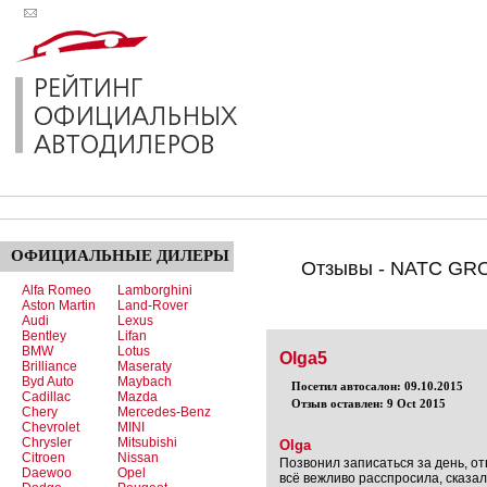
ОФИЦИАЛЬНЫЕ
ДИЛЕРЫ
Отзывы - NATC GRO
Alfa Romeo
Lamborghini
Aston Martin
Land-Rover
Audi
Lexus
Bentley
Lifan
BMW
Lotus
Olga5
Brilliance
Maseraty
Byd Auto
Maybach
Посетил автосалон: 09.10.2015
Cadillac
Mazda
Отзыв оставлен: 9 Oct 2015
Chery
Mercedes-Benz
Chevrolet
MINI
Chrysler
Mitsubishi
Olga
Citroen
Nissan
Позвонил записаться за день, о
Daewoo
Opel
всё вежливо расспросила, сказал