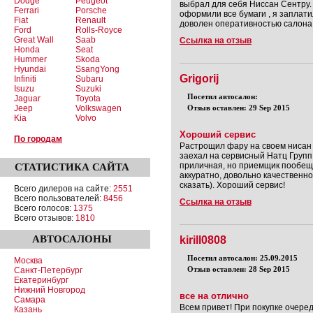
Dodge
Peugeot
выбрал для себя Ниссан Сентру.
Ferrari
Porsche
оформили все бумаги , я заплати
Fiat
Renault
доволен оперативностью салона
Ford
Rolls-Royce
Great Wall
Saab
Ссылка на отзыв
Honda
Seat
Hummer
Skoda
Hyundai
SsangYong
Grigorij
Infiniti
Subaru
Isuzu
Suzuki
Посетил автосалон:
Jaguar
Toyota
Jeep
Volkswagen
Отзыв оставлен: 29 Sep 2015
Kia
Volvo
Хороший сервис
По городам
Растрощил фару на своем нисан 
заехал на сервисный Натц Групп,
приличная, но приемщик пообещ
СТАТИСТИКА
САЙТА
аккуратно, довольно качественн
сказать). Хороший сервис!
Всего дилеров на сайте:
2551
Всего пользователей:
8456
Ссылка на отзыв
Всего голосов:
1375
Всего отзывов:
1810
АВТОСАЛОНЫ
kirill0808
Посетил автосалон: 25.09.2015
Москва
Отзыв оставлен: 28 Sep 2015
Санкт-Петербург
Екатеринбург
Нижний Новгород
все на отлично
Самара
Всем привет! При покупке очере
Казань