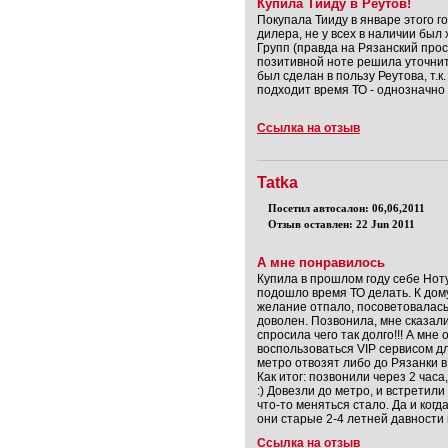
Купила Тииду в Реутов!
Покупала Тииду в январе этого г
дилера, не у всех в наличии был 
Групп (правда на Рязанский просп
позитивной ноте решила уточнить
был сделан в пользу Реутова, т.к.
подходит время ТО - однозначно 
Ссылка на отзыв
Tatka
Посетил автосалон: 06,06,2011
Отзыв оставлен: 22 Jun 2011
А мне понравилось
Купила в прошлом году себе Ноту.
подошло время ТО делать. К дому
желание отпало, посоветовалась 
доволен. Позвонила, мне сказали
спросила чего так долго!!! А мне
воспользоваться VIP сервисом дл
метро отвозят либо до Рязанки в
Как итог: позвонили через 2 часа
:) Довезли до метро, и встретил
что-то меняться стало. Да и ког
они старые 2-4 летней давности 
Ссылка на отзыв