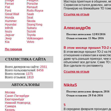
Dodge
Peugeot
Мастера приятные в общении, мо
Ferrari
Porsche
Сервисом остался доволен, авто
Fiat
Renault
Планирую на ближайшее ТО тоже 
Ford
Rolls-Royce
Great Wall
Saab
Ссылка на отзыв
Honda
Seat
Hummer
Skoda
Hyundai
SsangYong
АлександрОв
Infiniti
Subaru
Isuzu
Suzuki
Посетил автосалон: 12/03/2016
Jaguar
Toyota
Jeep
Volkswagen
Отзыв оставлен: 15 Mar 2016
Kia
Volvo
В этом месяце прошел ТО-2 н
По городам
В этом месяце прошел ТО-2 на Н
отношение к клиентам и качеств
даже чуть раньше приехал, чем 
СТАТИСТИКА
САЙТА
объясняют все детали. Само ТО 
Все сделали по регламенту.
Всего дилеров на сайте:
2551
Всего пользователей:
8456
Ссылка на отзыв
Всего голосов:
1375
Всего отзывов:
1810
АВТОСАЛОНЫ
NikitaS
Посетил автосалон: февраль 2016
Москва
Отзыв оставлен: 29 Feb 2016
Санкт-Петербург
Екатеринбург
Нижний Новгород
5
Самара
В середине февраля проходил ди
Казань