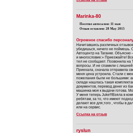
Ссылка на отзыв
Marinka-80
Посетил автосалон: 11 мая
Отзыв оставлен: 28 May 2015
Огромное спасибо персонал
Начитавшись различных отзывов 
убедишься, ничего не поймешь. 
Автоцентр на Таганке. Объясню –
и многословие:» Приезжайте! Вс
тел не сообщают. Позвонила на Т
вопросы. И не спамили с лишней 
Приехала, сначала отправила сво
меня цена устроила. Стали с мен
пожелания были не большими: ав
складе нашлась такая комплекта
документов, перевод денег из бан
машинка моя к выдачи готова. М
У меня теперь Juke!!!Взяла в ко
ребятам, за то, что имеют подхо
делают все для,того , чтобы в д
или на сервис.
Ссылка на отзыв
ryslun