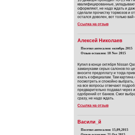
10 декабря проходил ТО-15 на Н
квалифицированные, укладывают
оформляют, не надо ждать и даж
сделали прочистку тормозов и о
остался доволен, вот только вай
Ссылка на отзыв
Алексей Николаев
Посетил автосалон: октябрь 2015
Отзыв оставлен: 18 Nov 2015
Купил в конце октября Nissan Qa
заманухами серых салонов по цен
вносите предоплату и тогда прив
ехать к официалам. Там картина 
посмотреть и спокойно выбрать,
на все вопросы отвечают подробн
предварительно подавал через и
одобрений от банков. Смог выбр
сразу, не надо ждать.
Ссылка на отзыв
Васили_й
Посетил автосалон: 15,09,2015
Отзыв оставлен: 21 Oct 2015