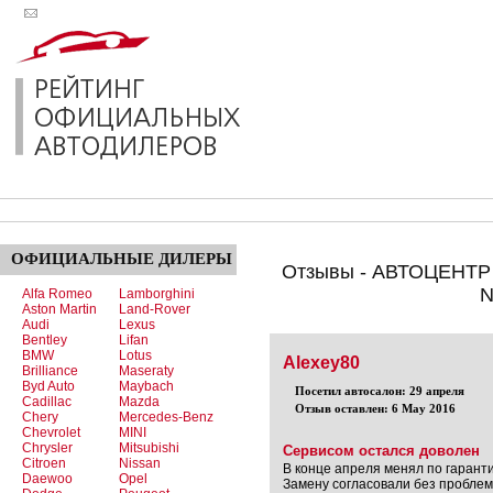
ОФИЦИАЛЬНЫЕ
ДИЛЕРЫ
Отзывы - АВТОЦЕНТР 
N
Alfa Romeo
Lamborghini
Aston Martin
Land-Rover
Audi
Lexus
Bentley
Lifan
BMW
Lotus
Alexey80
Brilliance
Maseraty
Byd Auto
Maybach
Посетил автосалон: 29 апреля
Cadillac
Mazda
Отзыв оставлен: 6 May 2016
Chery
Mercedes-Benz
Chevrolet
MINI
Chrysler
Mitsubishi
Сервисом остался доволен
Citroen
Nissan
В конце апреля менял по гаранти
Daewoo
Opel
Замену согласовали без проблем,