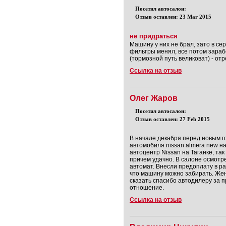
Посетил автосалон:
Отзыв оставлен: 23 Mar 2015
не придраться
Машину у них не брал, зато в се
фильтры менял, все потом зараб
(тормозной путь великоват) - отр
Ссылка на отзыв
Олег Жаров
Посетил автосалон:
Отзыв оставлен: 27 Feb 2015
В начале декабря перед новым г
автомобиля nissan almera new н
автоцентр Nissan на Таганке, та
причем удачно. В салоне осмотре
автомат. Внесли предоплату в р
что машину можно забирать. Жена
сказать спасибо автодилеру за 
отношение.
Ссылка на отзыв