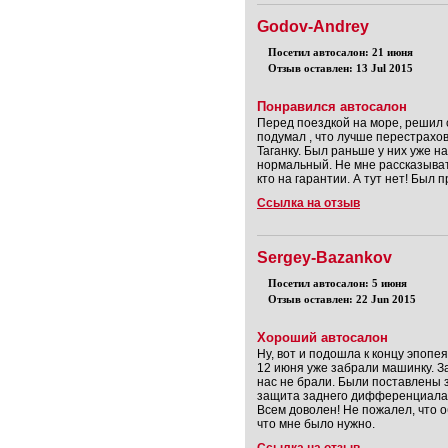
Godov-Andrey
Посетил автосалон: 21 июня
Отзыв оставлен: 13 Jul 2015
Понравился автосалон
Перед поездкой на море, решил 
подумал , что лучше перестрахо
Таганку. Был раньше у них уже н
нормальный. Не мне рассказыват
кто на гарантии. А тут нет! Был 
Ссылка на отзыв
Sergey-Bazankov
Посетил автосалон: 5 июня
Отзыв оставлен: 22 Jun 2015
Хороший автосалон
Ну, вот и подошла к концу эпопе
12 июня уже забрали машинку. За
нас не брали. Были поставлены з
защита заднего дифференциала. 
Всем доволен! Не пожалел, что о
что мне было нужно.