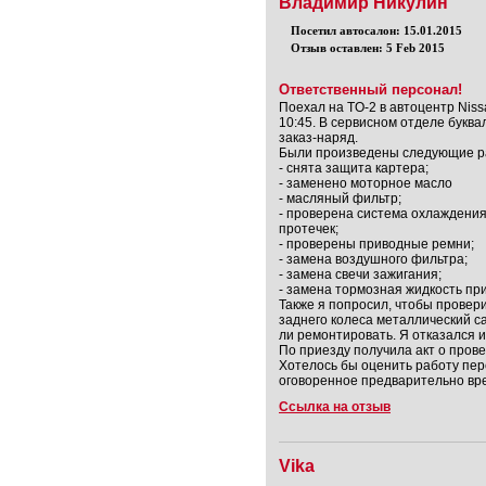
Владимир Никулин
Посетил автосалон: 15.01.2015
Отзыв оставлен: 5 Feb 2015
Ответственный персонал!
Поехал на TO-2 в автоцентр Niss
10:45. В сервисном отделе букв
заказ-наряд.
Были произведены следующие р
- снята защита картера;
- заменено моторное масло
- масляный фильтр;
- проверена система охлаждения
протечек;
- проверены приводные ремни;
- замена воздушного фильтра;
- замена свечи зажигания;
- замена тормозная жидкость пр
Также я попросил, чтобы провери
заднего колеса металлический с
ли ремонтировать. Я отказался 
По приезду получила акт о пров
Хотелось бы оценить работу пер
оговоренное предварительно вр
Ссылка на отзыв
Vika