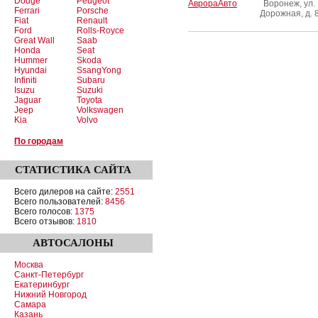
Dodge
Peugeot
АврораАвто
Воронеж, ул.
Ferrari
Porsche
Дорожная, д. 
Fiat
Renault
Ford
Rolls-Royce
Great Wall
Saab
Honda
Seat
Hummer
Skoda
Hyundai
SsangYong
Infiniti
Subaru
Isuzu
Suzuki
Jaguar
Toyota
Jeep
Volkswagen
Kia
Volvo
По городам
СТАТИСТИКА
САЙТА
Всего дилеров на сайте:
2551
Всего пользователей:
8456
Всего голосов:
1375
Всего отзывов:
1810
АВТОСАЛОНЫ
Москва
Санкт-Петербург
Екатеринбург
Нижний Новгород
Самара
Казань