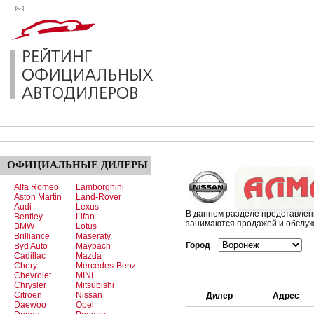
ОФИЦИАЛЬНЫЕ
ДИЛЕРЫ
Alfa Romeo
Lamborghini
Aston Martin
Land-Rover
Audi
Lexus
В данном разделе представле
Bentley
Lifan
занимаются продажей и обслуж
BMW
Lotus
Brilliance
Maseraty
Город
Byd Auto
Maybach
Cadillac
Mazda
Chery
Mercedes-Benz
Chevrolet
MINI
Chrysler
Mitsubishi
Citroen
Nissan
Дилер
Адрес
Daewoo
Opel