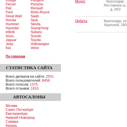
Dodge
Peugeot
Модус
Краснодар,
Ferrari
Porsche
Ростовское ш.
Fiat
Renault
д. 26/2
Ford
Rolls-Royce
Great Wall
Saab
Honda
Seat
Орбита
Краснодар, ул
Hummer
Skoda
Крупской, 180
Hyundai
SsangYong
Infiniti
Subaru
Isuzu
Suzuki
Jaguar
Toyota
Jeep
Volkswagen
Kia
Volvo
По городам
СТАТИСТИКА
САЙТА
Всего дилеров на сайте:
2551
Всего пользователей:
8456
Всего голосов:
1375
Всего отзывов:
1810
АВТОСАЛОНЫ
Москва
Санкт-Петербург
Екатеринбург
Нижний Новгород
Самара
Казань