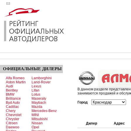
ОФИЦИАЛЬНЫЕ
ДИЛЕРЫ
Alfa Romeo
Lamborghini
Aston Martin
Land-Rover
Audi
Lexus
В данном разделе представле
Bentley
Lifan
занимаются продажей и обслуж
BMW
Lotus
Brilliance
Maseraty
Город
Byd Auto
Maybach
Cadillac
Mazda
Chery
Mercedes-Benz
Chevrolet
MINI
Chrysler
Mitsubishi
Citroen
Nissan
Дилер
Адрес
Daewoo
Opel