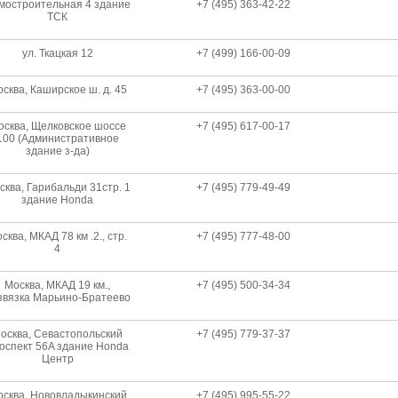
мостроительная 4 здание
+7 (495) 363-42-22
ТСК
ул. Ткацкая 12
+7 (499) 166-00-09
сква, Каширское ш. д. 45
+7 (495) 363-00-00
осква, Щелковское шоссе
+7 (495) 617-00-17
100 (Административное
здание з-да)
сква, Гарибальди 31стр. 1
+7 (495) 779-49-49
здание Honda
сква, МКАД 78 км .2., стр.
+7 (495) 777-48-00
4
Москва, МКАД 19 км.,
+7 (495) 500-34-34
звязка Марьино-Братеево
осква, Севастопольский
+7 (495) 779-37-37
оспект 56A здание Honda
Центр
сква, Нововладыкинский
+7 (495) 995-55-22