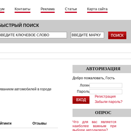
рум
Контакты
Реклама
Статьи
Карта сайта
БЫСТРЫЙ ПОИСК
АВТОРИЗАЦИЯ
Добро пожаловать,
Гость
Логин
иванием автомобилей в городе
Пароль
Регистрация
Забыли пароль?
ОПРОС
Что для вас является
йтинги
Отзывы
наиболее важным при
выборе автодилера?