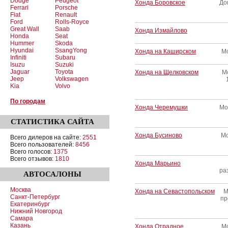
Dodge
Peugeot
Хонда Боровское
До
Ferrari
Porsche
Fiat
Renault
Ford
Rolls-Royce
Great Wall
Saab
Хонда Измайлово
Honda
Seat
Hummer
Skoda
Hyundai
SsangYong
Хонда на Каширском
Мо
Infiniti
Subaru
Isuzu
Suzuki
Jaguar
Toyota
Хонда на Щелковском
М
Jeep
Volkswagen
Kia
Volvo
По городам
Хонда Черемушки
Мо
СТАТИСТИКА
САЙТА
Хонда Бусиново
Мо
Всего дилеров на сайте:
2551
Всего пользователей:
8456
Всего голосов:
1375
Всего отзывов:
1810
Хонда Марьино
ра
АВТОСАЛОНЫ
Москва
Хонда на Севастопольском
М
Санкт-Петербург
пр
Екатеринбург
Нижний Новгород
Самара
Казань
Хонда Отрадное
Мо