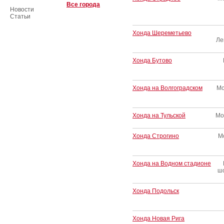
Все города
Новости
Статьи
Хонда Шереметьево
Ле
Хонда Бутово
Хонда на Волгоградском
Мо
Хонда на Тульской
Мо
Хонда Строгино
Мо
Хонда на Водном стадионе
шо
Хонда Подольск
Хонда Новая Рига