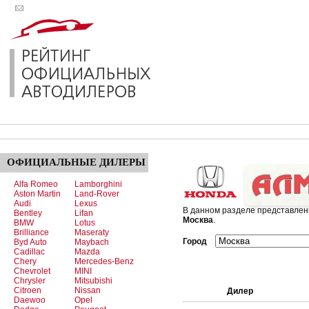
ОФИЦИАЛЬНЫЕ
ДИЛЕРЫ
Alfa Romeo
Lamborghini
Aston Martin
Land-Rover
Audi
Lexus
В данном разделе представле
Bentley
Lifan
Москва
.
BMW
Lotus
Brilliance
Maseraty
Город
Byd Auto
Maybach
Cadillac
Mazda
Chery
Mercedes-Benz
Chevrolet
MINI
Chrysler
Mitsubishi
Citroen
Nissan
Дилер
Daewoo
Opel