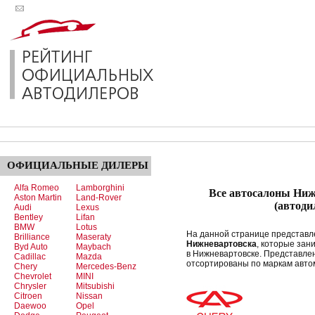
ОФИЦИАЛЬНЫЕ
ДИЛЕРЫ
Alfa Romeo
Lamborghini
Все автосалоны Ниж
Aston Martin
Land-Rover
(автод
Audi
Lexus
Bentley
Lifan
BMW
Lotus
На данной странице представ
Brilliance
Maseraty
Нижневартовска
, которые за
Byd Auto
Maybach
в Нижневартовске. Представл
Cadillac
Mazda
отсортированы по маркам авто
Chery
Mercedes-Benz
Chevrolet
MINI
Chrysler
Mitsubishi
Citroen
Nissan
Daewoo
Opel