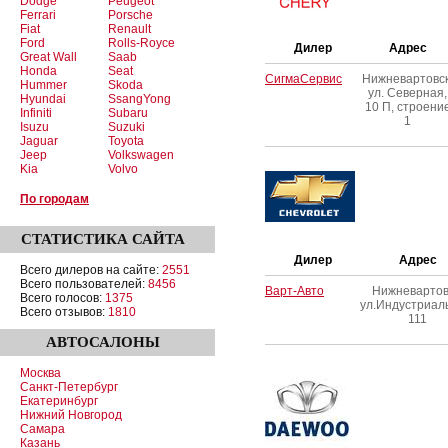
Dodge
Peugeot
Ferrari
Porsche
Fiat
Renault
Ford
Rolls-Royce
Дилер
Адрес
Great Wall
Saab
Honda
Seat
СигмаСервис
Нижневартовск
Hummer
Skoda
ул. Северная,
Hyundai
SsangYong
10 П, строени
Infiniti
Subaru
1
Isuzu
Suzuki
Jaguar
Toyota
Jeep
Volkswagen
Kia
Volvo
По городам
СТАТИСТИКА
САЙТА
Дилер
Адрес
Всего дилеров на сайте:
2551
Всего пользователей:
8456
Варт-Авто
Нижневартов
Всего голосов:
1375
ул.Индустриал
Всего отзывов:
1810
111
АВТОСАЛОНЫ
Москва
Санкт-Петербург
Екатеринбург
Нижний Новгород
Самара
Казань