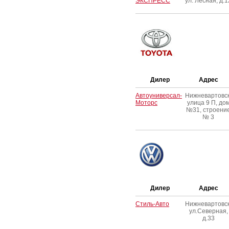
ЭКСПРЕСС
ул. Лесная, д.1
Дилер
Адрес
Автоуниверсал-
Нижневартовск
Моторс
улица 9 П, до
№31, строени
№ 3
Дилер
Адрес
Стиль-Авто
Нижневартовск
ул.Северная,
д.33