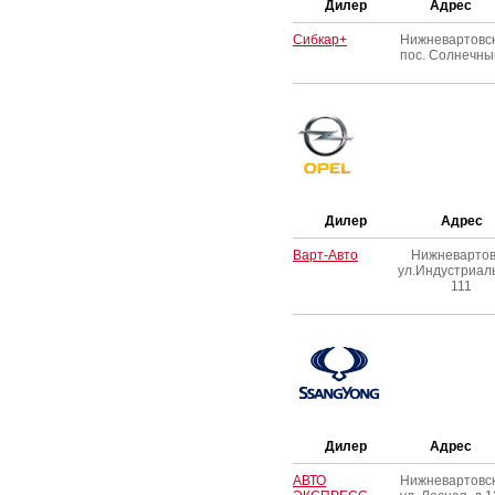
Дилер
Адрес
Сибкар+
Нижневартовск
пос. Солнечны
Дилер
Адрес
Варт-Авто
Нижневартов
ул.Индустриал
111
Дилер
Адрес
АВТО
Нижневартовск