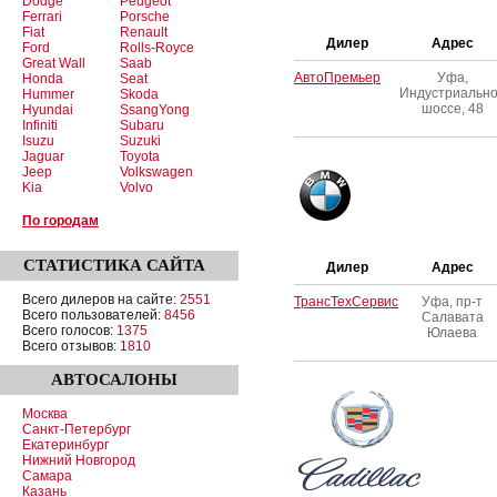
Dodge
Peugeot
Ferrari
Porsche
Fiat
Renault
Дилер
Адрес
Ford
Rolls-Royce
Great Wall
Saab
АвтоПремьер
Уфа,
Honda
Seat
Индустриальн
Hummer
Skoda
шоссе, 48
Hyundai
SsangYong
Infiniti
Subaru
Isuzu
Suzuki
Jaguar
Toyota
Jeep
Volkswagen
Kia
Volvo
По городам
СТАТИСТИКА
САЙТА
Дилер
Адрес
Всего дилеров на сайте:
2551
ТрансТехСервис
Уфа, пр-т
Всего пользователей:
8456
Салавата
Всего голосов:
1375
Юлаева
Всего отзывов:
1810
АВТОСАЛОНЫ
Москва
Санкт-Петербург
Екатеринбург
Нижний Новгород
Самара
Казань