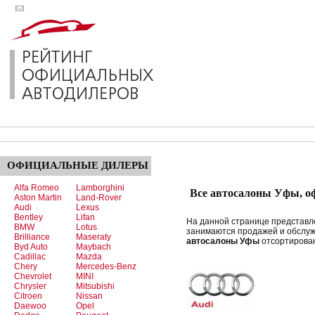
ОФИЦИАЛЬНЫЕ
ДИЛЕРЫ
Alfa Romeo
Lamborghini
Все автосалоны Уфы, о
Aston Martin
Land-Rover
Audi
Lexus
Bentley
Lifan
На данной странице представ
BMW
Lotus
занимаются продажей и обслу
Brilliance
Maseraty
автосалоны Уфы
отсортирован
Byd Auto
Maybach
Cadillac
Mazda
Chery
Mercedes-Benz
Chevrolet
MINI
Chrysler
Mitsubishi
Citroen
Nissan
Daewoo
Opel