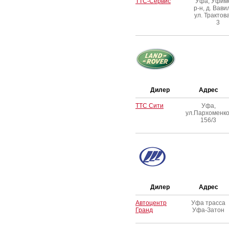
ТТС-Сервис
Уфа, Уфим
р-н, д. Вави
ул. Трактова
3
Дилер
Адрес
TTC Сити
Уфа,
ул.Пархоменко
156/3
Дилер
Адрес
Автоцентр
Уфа трасса
Гранд
Уфа-Затон