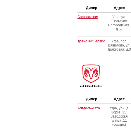
Дилер
Адрес
Башавтоком
Уфа, ул.
Сельская
Богородская,
д.57
ТрансТехСервис
Уфа, пос.
Вавилово, ул.
Трактовая, д.3
Дилер
Адрес
Агидель-Авто
Уфа, улица
Зорге, 35;
Заводская
улица ,11
(сервис)