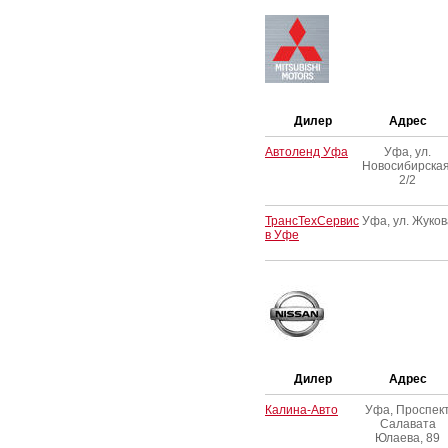
Дилер
Адрес
Автоленд Уфа
Уфа, ул.
Новосибирская
2/2
ТрансТехСервис
Уфа, ул. Жуков
в Уфе
Дилер
Адрес
Калина-Авто
Уфа, Проспек
Салавата
Юлаева, 89