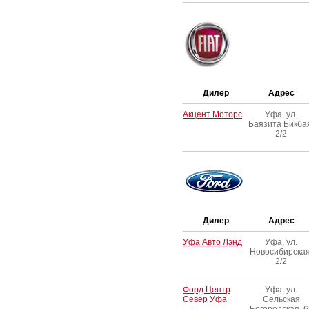
Дилер
Адрес
Акцент Моторс
Уфа, ул.
Баязита Бикба
2/2
Дилер
Адрес
Уфа Авто Лэнд
Уфа, ул.
Новосибирская
2/2
Форд Центр
Уфа, ул.
Север Уфа
Сельская