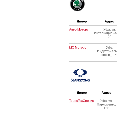
Дилер
Адрес
Авто-Моторс
Уфа, ул.
Интернациона
29
МС Моторс
Уфа,
Индустриаль
шоссе, д. 
Дилер
Адрес
ТрансТехСервис
Уфа, ул.
Пархоменко,
156