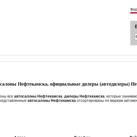
Фо
осалоны Нефтекамска, официальные дилеры (автодилеры) Н
лены все
автосалоны Нефтекамска
,
дилеры Нефтекамска
, которые занима
Представленные
автосалоны Нефтекамска
отсортированы по маркам автомо