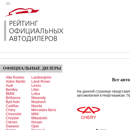
ОФИЦИАЛЬНЫЕ
ДИЛЕРЫ
Alfa Romeo
Lamborghini
Все авт
Aston Martin
Land-Rover
Audi
Lexus
Bentley
Lifan
На данной странице представ
BMW
Lotus
автомобилей в Нефтекамске. 
Brilliance
Maseraty
Byd Auto
Maybach
Cadillac
Mazda
Chery
Mercedes-Benz
Chevrolet
MINI
Chrysler
Mitsubishi
Citroen
Nissan
Daewoo
Opel