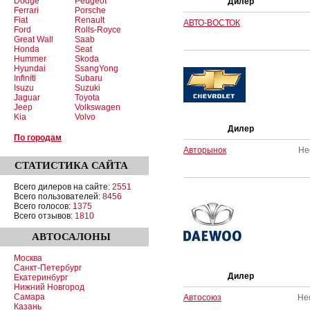
Dodge
Peugeot
Дилер
Ferrari
Porsche
Fiat
Renault
АВТО-ВОСТОК
Ford
Rolls-Royce
Great Wall
Saab
Honda
Seat
Hummer
Skoda
Hyundai
SsangYong
Infiniti
Subaru
Isuzu
Suzuki
Jaguar
Toyota
Jeep
Volkswagen
Kia
Volvo
Дилер
По городам
Авторынок
Не
СТАТИСТИКА
САЙТА
Всего дилеров на сайте:
2551
Всего пользователей:
8456
Всего голосов:
1375
Всего отзывов:
1810
АВТОСАЛОНЫ
Москва
Санкт-Петербург
Дилер
Екатеринбург
Нижний Новгород
Самара
Автосоюз
Не
Казань