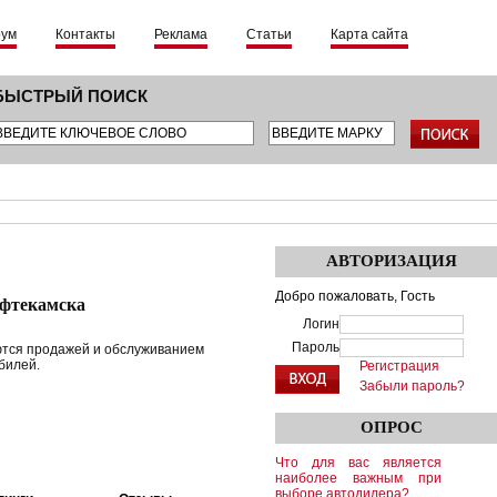
рум
Контакты
Реклама
Статьи
Карта сайта
БЫСТРЫЙ ПОИСК
АВТОРИЗАЦИЯ
Добро пожаловать,
Гость
ефтекамска
Логин
Пароль
ются продажей и обслуживанием
билей.
Регистрация
Забыли пароль?
ОПРОС
Что для вас является
наиболее важным при
выборе автодилера?