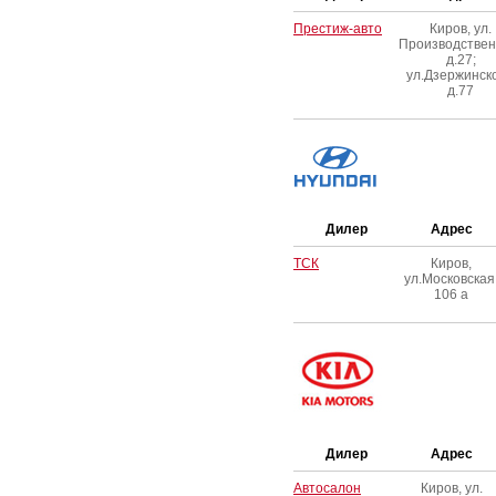
Престиж-авто
Киров, ул.
Производствен
д.27;
ул.Дзержинско
д.77
Дилер
Адрес
ТСК
Киров,
ул.Московская
106 а
Дилер
Адрес
Автосалон
Киров, ул.