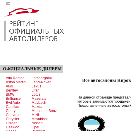
ОФИЦИАЛЬНЫЕ
ДИЛЕРЫ
Alfa Romeo
Lamborghini
Все автосалоны Киров
Aston Martin
Land-Rover
Audi
Lexus
Bentley
Lifan
BMW
Lotus
На данной странице представ
Brilliance
Maseraty
которые занимаются продажей 
Byd Auto
Maybach
Представленные
автосалоны 
Cadillac
Mazda
Chery
Mercedes-Benz
Chevrolet
MINI
Chrysler
Mitsubishi
Citroen
Nissan
Daewoo
Opel