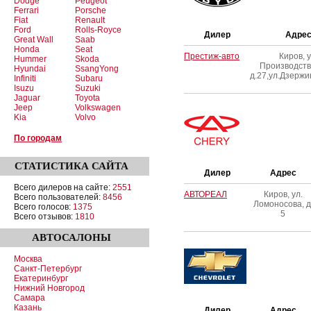
Dodge
Peugeot
Ferrari
Porsche
Fiat
Renault
Ford
Rolls-Royce
Дилер
Адре
Great Wall
Saab
Honda
Seat
Престиж-авто
Киров, у
Hummer
Skoda
Производств
Hyundai
SsangYong
д.27,ул.Дзержи
Infiniti
Subaru
Isuzu
Suzuki
Jaguar
Toyota
Jeep
Volkswagen
Kia
Volvo
По городам
СТАТИСТИКА
САЙТА
Дилер
Адрес
Всего дилеров на сайте:
2551
АВТОРЕАЛ
Киров, ул.
Всего пользователей:
8456
Ломоносова, д
Всего голосов:
1375
5
Всего отзывов:
1810
АВТОСАЛОНЫ
Москва
Санкт-Петербург
Екатеринбург
Нижний Новгород
Самара
Казань
Дилер
Адрес