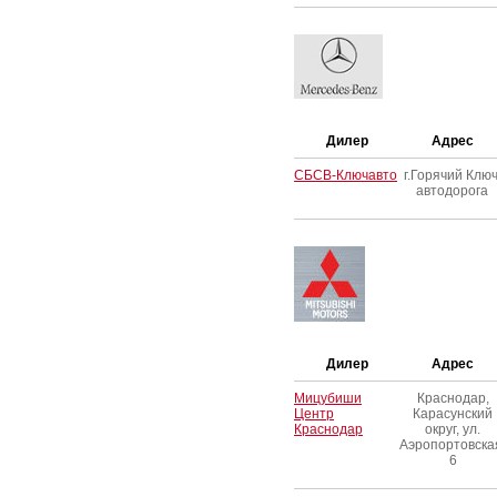
Дилер
Адрес
СБСВ-Ключавто
г.Горячий Ключ
автодорога
Дилер
Адрес
Мицубиши
Краснодар,
Центр
Карасунский
Краснодар
округ, ул.
Аэропортовска
6