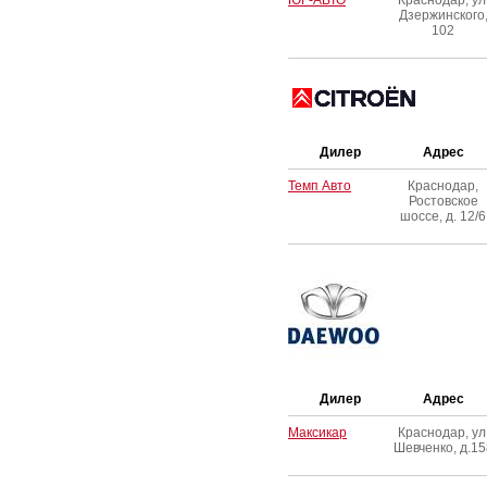
ЮГ-АВТО
Краснодар, ул
Дзержинского
102
Дилер
Адрес
Темп Авто
Краснодар,
Ростовское
шоссе, д. 12/6
Дилер
Адрес
Максикар
Краснодар, ул
Шевченко, д.15