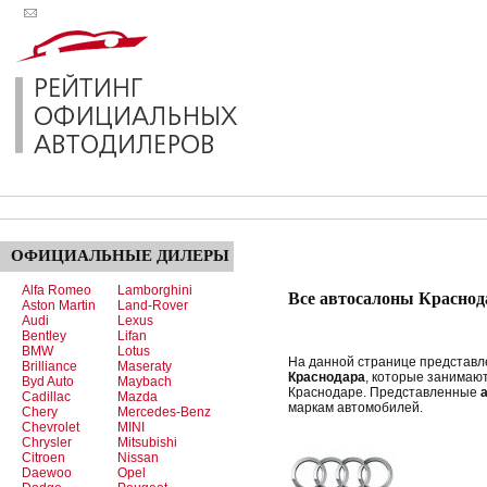
ОФИЦИАЛЬНЫЕ
ДИЛЕРЫ
Alfa Romeo
Lamborghini
Все автосалоны Краснод
Aston Martin
Land-Rover
Audi
Lexus
Bentley
Lifan
BMW
Lotus
На данной странице представ
Brilliance
Maseraty
Краснодара
, которые занимаю
Byd Auto
Maybach
Краснодаре. Представленные
Cadillac
Mazda
маркам автомобилей.
Chery
Mercedes-Benz
Chevrolet
MINI
Chrysler
Mitsubishi
Citroen
Nissan
Daewoo
Opel