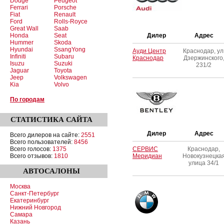
Dodge
Peugeot
Ferrari
Porsche
Fiat
Renault
Ford
Rolls-Royce
Great Wall
Saab
Honda
Seat
Дилер
Адрес
Hummer
Skoda
Hyundai
SsangYong
Ауди Центр
Краснодар, ул
Infiniti
Subaru
Краснодар
Дзержинского
Isuzu
Suzuki
231/2
Jaguar
Toyota
Jeep
Volkswagen
Kia
Volvo
По городам
СТАТИСТИКА
САЙТА
Дилер
Адрес
Всего дилеров на сайте:
2551
Всего пользователей:
8456
Всего голосов:
1375
СЕРВИС
Краснодар,
Всего отзывов:
1810
Меридиан
Новокузнецка
улица 34/1
АВТОСАЛОНЫ
Москва
Санкт-Петербург
Екатеринбург
Нижний Новгород
Самара
Казань