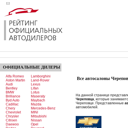
ОФИЦИАЛЬНЫЕ
ДИЛЕРЫ
Alfa Romeo
Lamborghini
Все автосалоны Черепо
Aston Martin
Land-Rover
Audi
Lexus
Bentley
Lifan
BMW
Lotus
На данной странице представ
Brilliance
Maseraty
Череповца
, которые занимают
Byd Auto
Maybach
Череповце. Представленные
а
Cadillac
Mazda
автомобилей.
Chery
Mercedes-Benz
Chevrolet
MINI
Chrysler
Mitsubishi
Citroen
Nissan
Daewoo
Opel