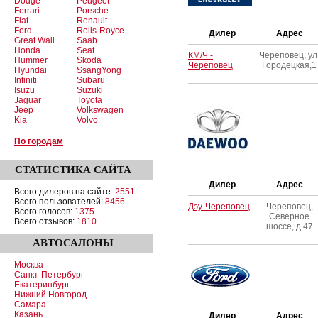
Dodge
Peugeot
Ferrari
Porsche
Fiat
Renault
Ford
Rolls-Royce
Дилер
Адрес
Great Wall
Saab
Honda
Seat
КМ/Ч -
Череповец, ул
Hummer
Skoda
Череповец
Городецкая,1
Hyundai
SsangYong
Infiniti
Subaru
Isuzu
Suzuki
Jaguar
Toyota
Jeep
Volkswagen
Kia
Volvo
По городам
СТАТИСТИКА
САЙТА
Дилер
Адрес
Всего дилеров на сайте:
2551
Всего пользователей:
8456
Дэу-Череповец
Череповец,
Всего голосов:
1375
Северное
Всего отзывов:
1810
шоссе, д.47
АВТОСАЛОНЫ
Москва
Санкт-Петербург
Екатеринбург
Нижний Новгород
Самара
Казань
Дилер
Адрес