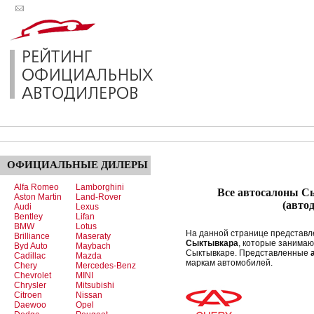
ОФИЦИАЛЬНЫЕ
ДИЛЕРЫ
Alfa Romeo
Lamborghini
Все автосалоны С
Aston Martin
Land-Rover
(авто
Audi
Lexus
Bentley
Lifan
BMW
Lotus
На данной странице представ
Brilliance
Maseraty
Сыктывкара
, которые занима
Byd Auto
Maybach
Сыктывкаре. Представленные
Cadillac
Mazda
маркам автомобилей.
Chery
Mercedes-Benz
Chevrolet
MINI
Chrysler
Mitsubishi
Citroen
Nissan
Daewoo
Opel