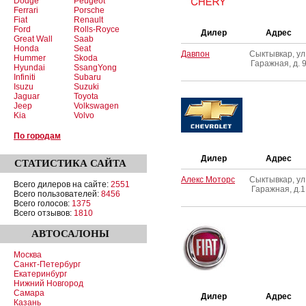
Dodge
Peugeot
Ferrari
Porsche
Fiat
Renault
Ford
Rolls-Royce
Дилер
Адрес
Great Wall
Saab
Honda
Seat
Давпон
Сыктывкар, ул
Hummer
Skoda
Гаражная, д. 
Hyundai
SsangYong
Infiniti
Subaru
Isuzu
Suzuki
Jaguar
Toyota
Jeep
Volkswagen
Kia
Volvo
По городам
Дилер
Адрес
СТАТИСТИКА
САЙТА
Алекс Моторс
Сыктывкар, ул
Всего дилеров на сайте:
2551
Гаражная, д.1
Всего пользователей:
8456
Всего голосов:
1375
Всего отзывов:
1810
АВТОСАЛОНЫ
Москва
Санкт-Петербург
Екатеринбург
Нижний Новгород
Самара
Дилер
Адрес
Казань