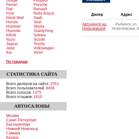
Dodge
Peugeot
Ferrari
Porsche
Fiat
Renault
Ford
Rolls-Royce
Дилер
Адрес
Great Wall
Saab
Honda
Seat
Автоцентр на
Рыбинск, ул.
Hummer
Skoda
Нобелевской
Нобелевская, 
Hyundai
SsangYong
Infiniti
Subaru
Isuzu
Suzuki
Jaguar
Toyota
Jeep
Volkswagen
Kia
Volvo
По городам
СТАТИСТИКА
САЙТА
Всего дилеров на сайте:
2551
Всего пользователей:
8456
Всего голосов:
1375
Всего отзывов:
1810
АВТОСАЛОНЫ
Москва
Санкт-Петербург
Екатеринбург
Нижний Новгород
Самара
Казань