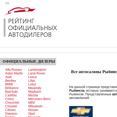
ОФИЦИАЛЬНЫЕ
ДИЛЕРЫ
Alfa Romeo
Lamborghini
Все автосалоны Рыбинс
Aston Martin
Land-Rover
Audi
Lexus
Bentley
Lifan
BMW
Lotus
На данной странице представ
Brilliance
Maseraty
Рыбинска
, которые занимаютс
Byd Auto
Maybach
Рыбинске. Представленные
ав
Cadillac
Mazda
автомобилей.
Chery
Mercedes-Benz
Chevrolet
MINI
Chrysler
Mitsubishi
Citroen
Nissan
Daewoo
Opel