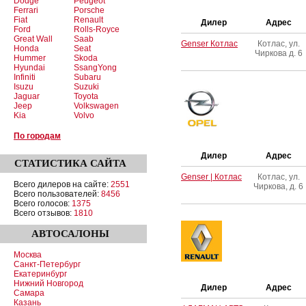
Dodge
Peugeot
Ferrari
Porsche
Fiat
Renault
Дилер
Адрес
Ford
Rolls-Royce
Great Wall
Saab
Genser Котлас
Котлас, ул.
Honda
Seat
Чиркова д. 6
Hummer
Skoda
Hyundai
SsangYong
Infiniti
Subaru
Isuzu
Suzuki
Jaguar
Toyota
Jeep
Volkswagen
Kia
Volvo
По городам
Дилер
Адрес
СТАТИСТИКА
САЙТА
Genser | Котлас
Котлас, ул.
Всего дилеров на сайте:
2551
Чиркова, д. 6
Всего пользователей:
8456
Всего голосов:
1375
Всего отзывов:
1810
АВТОСАЛОНЫ
Москва
Санкт-Петербург
Екатеринбург
Нижний Новгород
Дилер
Адрес
Самара
Казань