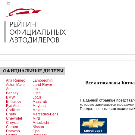
ОФИЦИАЛЬНЫЕ
ДИЛЕРЫ
Alfa Romeo
Lamborghini
Все автосалоны Котла
Aston Martin
Land-Rover
Audi
Lexus
Bentley
Lifan
BMW
Lotus
На данной странице представ
Brilliance
Maseraty
которые занимаются продажей 
Byd Auto
Maybach
Представленные
автосалоны 
Cadillac
Mazda
Chery
Mercedes-Benz
Chevrolet
MINI
Chrysler
Mitsubishi
Citroen
Nissan
Daewoo
Opel