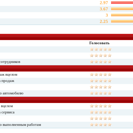
2.97
3.67
3
2.25
Голосовать
сотрудников
даж вцелом
а продаж
по автомобилю
 вцелом
 сервиса
по выполненным работам