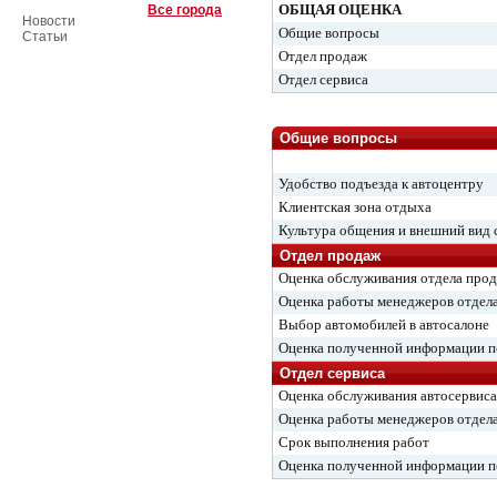
ОБЩАЯ ОЦЕНКА
Все города
Новости
Общие вопросы
Статьи
Отдел продаж
Отдел сервиса
Общие вопросы
Удобство подъезда к автоцентру
Клиентская зона отдыха
Культура общения и внешний вид 
Отдел продаж
Оценка обслуживания отдела про
Оценка работы менеджеров отдел
Выбор автомобилей в автосалоне
Оценка полученной информации 
Отдел сервиса
Оценка обслуживания автосервиса
Оценка работы менеджеров отдела
Срок выполнения работ
Оценка полученной информации 