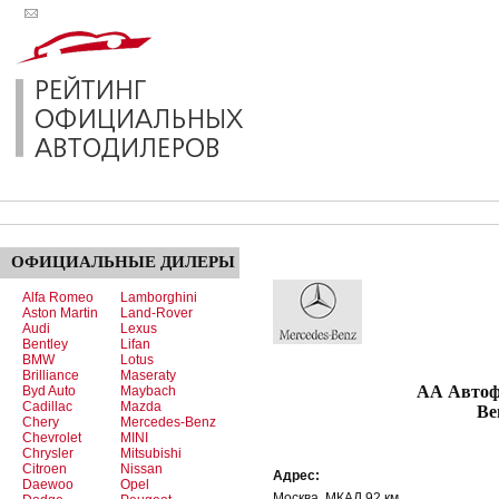
ОФИЦИАЛЬНЫЕ
ДИЛЕРЫ
Alfa Romeo
Lamborghini
Aston Martin
Land-Rover
Audi
Lexus
Bentley
Lifan
BMW
Lotus
Brilliance
Maseraty
АА Автофорум - 
Byd Auto
Maybach
Cadillac
Mazda
Be
Chery
Mercedes-Benz
Chevrolet
MINI
Chrysler
Mitsubishi
Citroen
Nissan
Адрес:
Daewoo
Opel
Москва, МКАД 92 км