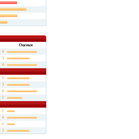
Оценки
4
3
4
3
3
4
2
1
4
1
3