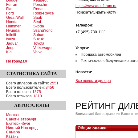
Dodge
Peugeot
Ferrari
Porsche
https://www.autoforum.ru
Fiat
Renault
Показать/Скрыть карту
Ford
Rolls-Royce
Great Wall
Saab
Honda
Seat
Телефон
:
Hummer
Skoda
Hyundai
SsangYong
+7 (495) 730-1111
Infiniti
Subaru
Isuzu
Suzuki
Jaguar
Toyota
Jeep
Volkswagen
Услуги:
Kia
Volvo
Продажа автомобилей
Техническое обслуживание авт
По городам
Новости:
СТАТИСТИКА
САЙТА
Все новости дилера
Всего дилеров на сайте:
2551
Всего пользователей:
8456
Всего голосов:
1375
Всего отзывов:
1810
РЕЙТИНГ ДИЛ
АВТОСАЛОНЫ
Внимание!
Для сохранения Вашего гол
Москва
Санкт-Петербург
Екатеринбург
Нижний Новгород
Общие оценки
Самара
Казань