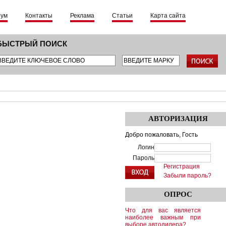
рум
Контакты
Реклама
Статьи
Карта сайта
БЫСТРЫЙ ПОИСК
АВТОРИЗАЦИЯ
Добро пожаловать,
Гость
Логин
Пароль
Регистрация
Забыли пароль?
ОПРОС
Что для вас является
наиболее важным при
выборе автодилера?