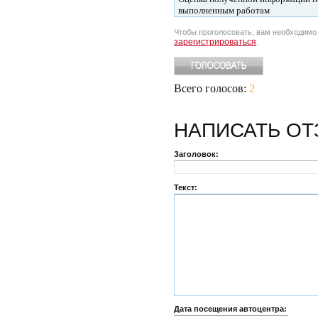
выполненным работам
Чтобы проголосовать, вам необходим
зарегистрироваться
.
Всего голосов:
2
НАПИСАТЬ
ОТ
Заголовок:
Текст:
Дата посещения автоцентра: