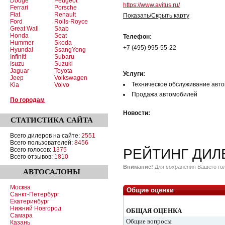
Dodge
Peugeot
https://www.avitus.ru/
Ferrari
Porsche
Fiat
Renault
Показать/Скрыть карту
Ford
Rolls-Royce
Great Wall
Saab
Honda
Seat
Телефон
:
Hummer
Skoda
+7 (495) 995-55-22
Hyundai
SsangYong
Infiniti
Subaru
Isuzu
Suzuki
Jaguar
Toyota
Услуги:
Jeep
Volkswagen
Техническое обслуживание авт
Kia
Volvo
Продажа автомобилей
По городам
Новости:
СТАТИСТИКА
САЙТА
Всего дилеров на сайте:
2551
Всего пользователей:
8456
Всего голосов:
1375
РЕЙТИНГ ДИЛ
Всего отзывов:
1810
Внимание!
Для сохранения Вашего гол
АВТОСАЛОНЫ
Москва
Общие оценки
Санкт-Петербург
Екатеринбург
Нижний Новгород
ОБЩАЯ ОЦЕНКА
Самара
Общие вопросы
Казань