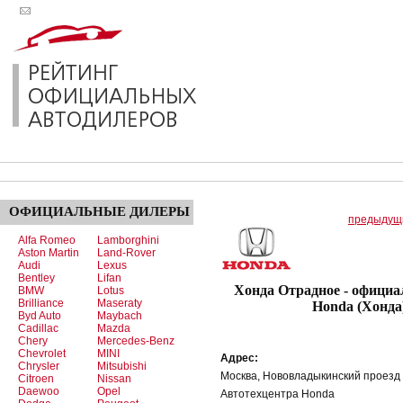
ОФИЦИАЛЬНЫЕ
ДИЛЕРЫ
предыдущ
Alfa Romeo
Lamborghini
Aston Martin
Land-Rover
Audi
Lexus
Bentley
Lifan
Хонда Отрадное - офици
BMW
Lotus
Brilliance
Maseraty
Honda (Хонда
Byd Auto
Maybach
Cadillac
Mazda
Chery
Mercedes-Benz
Chevrolet
MINI
Адрес:
Chrysler
Mitsubishi
Москва, Нововладыкинский проезд
Citroen
Nissan
Daewoo
Opel
Автотехцентра Honda