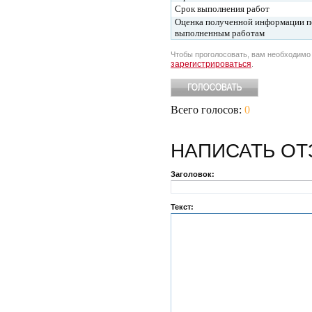
Срок выполнения работ
Оценка полученной информации п
выполненным работам
Чтобы проголосовать, вам необходим
зарегистрироваться
.
Всего голосов:
0
НАПИСАТЬ
ОТ
Заголовок:
Текст: