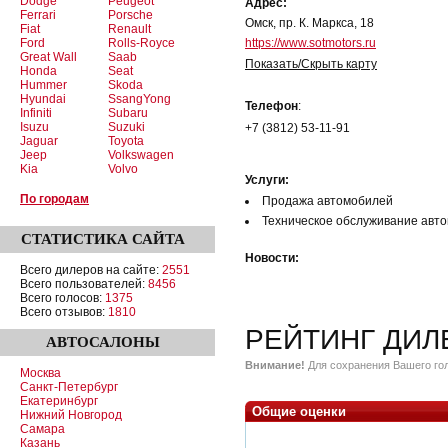
Dodge
Peugeot
Адрес:
Ferrari
Porsche
Омск, пр. К. Маркса, 18
Fiat
Renault
Ford
Rolls-Royce
https://www.sotmotors.ru
Great Wall
Saab
Показать/Скрыть карту
Honda
Seat
Hummer
Skoda
Hyundai
SsangYong
Телефон
:
Infiniti
Subaru
Isuzu
Suzuki
+7 (3812) 53-11-91
Jaguar
Toyota
Jeep
Volkswagen
Kia
Volvo
Услуги:
По городам
Продажа автомобилей
Техническое обслуживание авт
СТАТИСТИКА
САЙТА
Новости:
Всего дилеров на сайте:
2551
Всего пользователей:
8456
Всего голосов:
1375
Всего отзывов:
1810
РЕЙТИНГ ДИЛ
АВТОСАЛОНЫ
Внимание!
Для сохранения Вашего гол
Москва
Санкт-Петербург
Екатеринбург
Общие оценки
Нижний Новгород
Самара
Казань