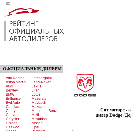
ОФИЦИАЛЬНЫЕ
ДИЛЕРЫ
Alfa Romeo
Lamborghini
Aston Martin
Land-Rover
Audi
Lexus
Bentley
Lifan
BMW
Lotus
Brilliance
Maseraty
Byd Auto
Maybach
Cadillac
Mazda
Сот моторс - офи
Chery
Mercedes-Benz
дилер Dodge (До
Chevrolet
MINI
Chrysler
Mitsubishi
Citroen
Nissan
Daewoo
Opel