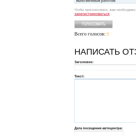
выполненным работам
Чтобы проголосовать, вам необходим
зарегистрироваться
.
Всего голосов:
0
НАПИСАТЬ
ОТ
Заголовок:
Текст:
Дата посещения автоцентра: