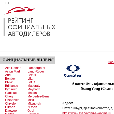
ОФИЦИАЛЬНЫЕ
ДИЛЕРЫ
наз
Alfa Romeo
Lamborghini
Aston Martin
Land-Rover
Audi
Lexus
Bentley
Lifan
BMW
Lotus
Авантайм - официаль
Brilliance
Maseraty
SsangYong (Ссанг
Byd Auto
Maybach
Cadillac
Mazda
Chery
Mercedes-Benz
Chevrolet
MINI
Адрес:
Chrysler
Mitsubishi
Citroen
Nissan
Екатеринбург, пр-т Космонавтов, д.
Daewoo
Opel
https://www.ssangyong-avantime.ru