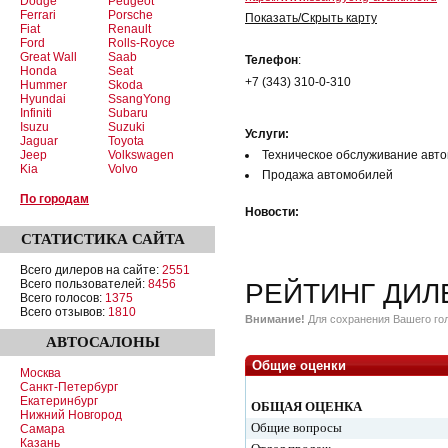
Dodge
Peugeot
Ferrari
Porsche
Показать/Скрыть карту
Fiat
Renault
Ford
Rolls-Royce
Great Wall
Saab
Телефон
:
Honda
Seat
+7 (343) 310-0-310
Hummer
Skoda
Hyundai
SsangYong
Infiniti
Subaru
Isuzu
Suzuki
Услуги:
Jaguar
Toyota
Jeep
Volkswagen
Техническое обслуживание авт
Kia
Volvo
Продажа автомобилей
По городам
Новости:
СТАТИСТИКА
САЙТА
Всего дилеров на сайте:
2551
Всего пользователей:
8456
РЕЙТИНГ ДИЛ
Всего голосов:
1375
Всего отзывов:
1810
Внимание!
Для сохранения Вашего гол
АВТОСАЛОНЫ
Общие оценки
Москва
Санкт-Петербург
Екатеринбург
ОБЩАЯ ОЦЕНКА
Нижний Новгород
Общие вопросы
Самара
Казань