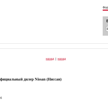
Фо
назад
|
назад
фициальный дилер Nissan (Ниссан)
-б