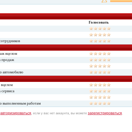
2.5
Голосовать
сотрудников
даж вцелом
а продаж
по автомобилю
 вцелом
 сервиса
по выполненным работам
авторизироваться
зарегистрироваться
о
, если у вас нет аккаунта, вы можете
.