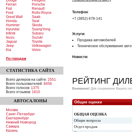
Dodge
Peugeot
Ferrari
Porsche
Fiat
Renault
Телефон
:
Ford
Rolls-Royce
Great Wall
Saab
+7 (3852) 678-141
Honda
Seat
Hummer
Skoda
Hyundai
SsangYong
Infiniti
Subaru
Услуги:
Isuzu
Suzuki
Продажа автомобилей
Jaguar
Toyota
Jeep
Volkswagen
Техническое обслуживание авт
Kia
Volvo
Новости:
По городам
СТАТИСТИКА
САЙТА
РЕЙТИНГ ДИЛ
Всего дилеров на сайте:
2551
Всего пользователей:
8456
Всего голосов:
1375
Внимание!
Для сохранения Вашего гол
Всего отзывов:
1810
АВТОСАЛОНЫ
Общие оценки
Москва
Санкт-Петербург
ОБЩАЯ ОЦЕНКА
Екатеринбург
Общие вопросы
Нижний Новгород
Самара
Отдел продаж
Казань