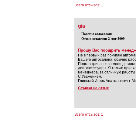
Всего отзывов: 1
gia
Посетил автосалон:
Отзыв оставлен: 2 Apr 2009
Прошу Вас поощрить менедж
Не в первый раз покупаю автома
Вашего автосалона, обычно рабо
Подковырина, вела меня до моме
доп. аксессуары. Я только прие
менеджера, за отличную работу!
С Уважением,
Глинский Игорь Анатольевич г. 
Ссылка на отзыв
Всего отзывов: 1