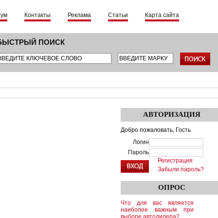
рум
Контакты
Реклама
Статьи
Карта сайта
БЫСТРЫЙ ПОИСК
АВТОРИЗАЦИЯ
Добро пожаловать,
Гость
Логин
Пароль
Регистрация
Забыли пароль?
ОПРОС
Что для вас является
наиболее важным при
выборе автодилера?