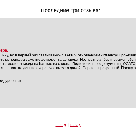
Последние три отзыва:
ера.
шину, но в первый раз сталкиваюсь с ТАКИМ отношением к клиенту! Проживаю 
ту менеджера заметно до момента договора. Но, честно, я был поражен об
нта моего отъезда на Кашкае из салона! Подготовила все документы, ОСАГ
хал - заплатил деньги и через час выехал домой. Сервис - прекрасный! Прош
Междуреченск
назад
|
назад