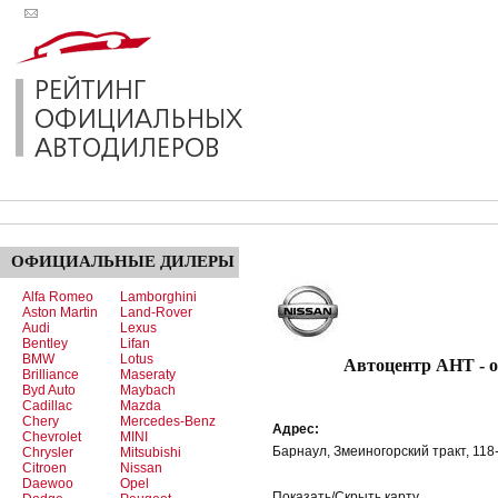
ОФИЦИАЛЬНЫЕ
ДИЛЕРЫ
Alfa Romeo
Lamborghini
Aston Martin
Land-Rover
Audi
Lexus
Bentley
Lifan
BMW
Lotus
Автоцентр АНТ - о
Brilliance
Maseraty
Byd Auto
Maybach
Cadillac
Mazda
Chery
Mercedes-Benz
Адрес:
Chevrolet
MINI
Барнаул, Змеиногорский тракт, 118
Chrysler
Mitsubishi
Citroen
Nissan
Daewoo
Opel
Показать/Скрыть карту