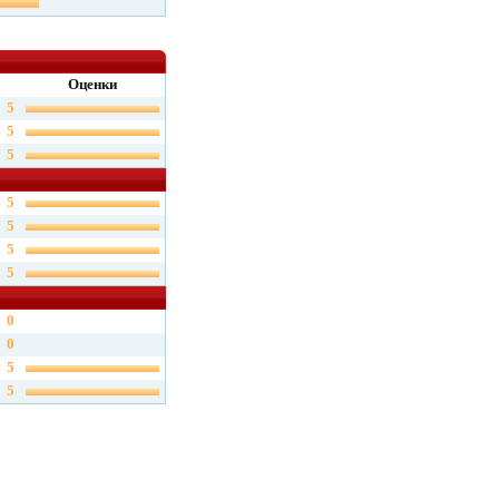
Оценки
5
5
5
5
5
5
5
0
0
5
5