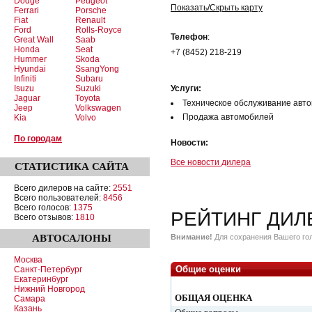
Dodge
Peugeot
Показать/Скрыть карту
Ferrari
Porsche
Fiat
Renault
Ford
Rolls-Royce
Телефон
:
Great Wall
Saab
Honda
Seat
+7 (8452) 218-219
Hummer
Skoda
Hyundai
SsangYong
Infiniti
Subaru
Isuzu
Suzuki
Услуги:
Jaguar
Toyota
Техническое обслуживание авт
Jeep
Volkswagen
Продажа автомобилей
Kia
Volvo
По городам
Новости:
Все новости дилера
СТАТИСТИКА
САЙТА
Всего дилеров на сайте:
2551
Всего пользователей:
8456
Всего голосов:
1375
РЕЙТИНГ ДИЛ
Всего отзывов:
1810
АВТОСАЛОНЫ
Внимание!
Для сохранения Вашего гол
Москва
Общие оценки
Санкт-Петербург
Екатеринбург
Нижний Новгород
ОБЩАЯ ОЦЕНКА
Самара
Казань