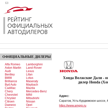
ОФИЦИАЛЬНЫЕ
ДИЛЕРЫ
Alfa Romeo
Lamborghini
Aston Martin
Land-Rover
Audi
Lexus
Bentley
Lifan
Хонда Волжские Дали - 
BMW
Lotus
Brilliance
Maseraty
дилер Honda (Хо
Byd Auto
Maybach
Cadillac
Mazda
Chery
Mercedes-Benz
Chevrolet
MINI
Адрес:
Chrysler
Mitsubishi
Саратов, Усть-Курдюмское шоссе, 4
Citroen
Nissan
Daewoo
Opel
https://www.amgrp.ru