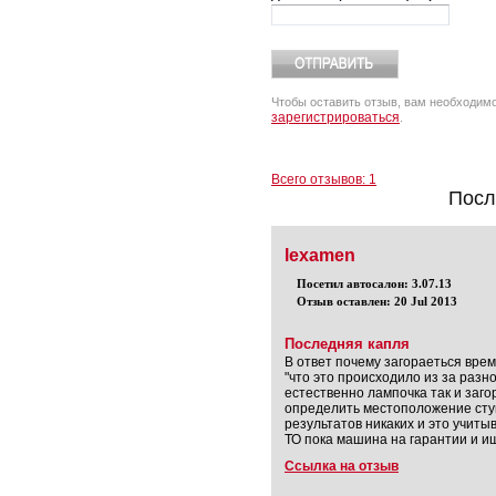
Чтобы оставить отзыв, вам необходим
зарегистрироваться
.
Всего отзывов: 1
Посл
lexamen
Посетил автосалон: 3.07.13
Отзыв оставлен: 20 Jul 2013
Последняя капля
В ответ почему загораеться вре
"что это происходило из за разн
естественно лампочка так и загор
определить местоположение стуко
результатов никаких и это учиты
ТО пока машина на гарантии и и
Ссылка на отзыв