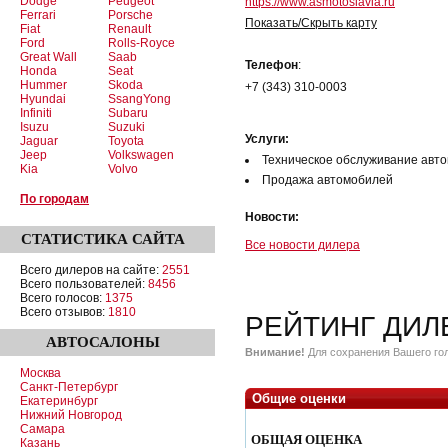
Dodge
Peugeot
https://www.asmotoslavia.ru
Ferrari
Porsche
Показать/Скрыть карту
Fiat
Renault
Ford
Rolls-Royce
Great Wall
Saab
Телефон
:
Honda
Seat
Hummer
Skoda
+7 (343) 310-0003
Hyundai
SsangYong
Infiniti
Subaru
Isuzu
Suzuki
Услуги:
Jaguar
Toyota
Jeep
Volkswagen
Техническое обслуживание авт
Kia
Volvo
Продажа автомобилей
По городам
Новости:
СТАТИСТИКА
САЙТА
Все новости дилера
Всего дилеров на сайте:
2551
Всего пользователей:
8456
Всего голосов:
1375
Всего отзывов:
1810
РЕЙТИНГ ДИЛ
АВТОСАЛОНЫ
Внимание!
Для сохранения Вашего гол
Москва
Санкт-Петербург
Общие оценки
Екатеринбург
Нижний Новгород
Самара
ОБЩАЯ ОЦЕНКА
Казань