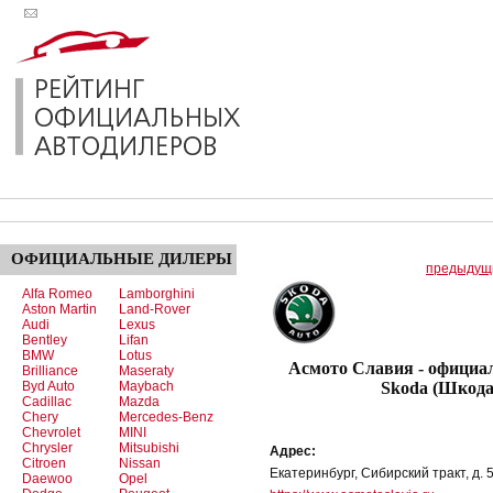
ОФИЦИАЛЬНЫЕ
ДИЛЕРЫ
предыдущ
Alfa Romeo
Lamborghini
Aston Martin
Land-Rover
Audi
Lexus
Bentley
Lifan
BMW
Lotus
Асмото Славия - официа
Brilliance
Maseraty
Byd Auto
Maybach
Skoda (Шкода
Cadillac
Mazda
Chery
Mercedes-Benz
Chevrolet
MINI
Chrysler
Mitsubishi
Адрес:
Citroen
Nissan
Екатеринбург, Сибирский тракт, д. 
Daewoo
Opel