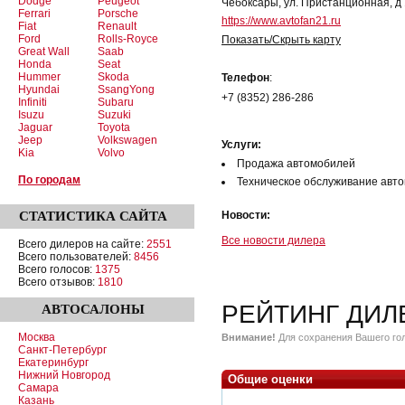
Dodge
Peugeot
Чебоксары, ул. Пристанционная, д 
Ferrari
Porsche
https://www.avtofan21.ru
Fiat
Renault
Ford
Rolls-Royce
Показать/Скрыть карту
Great Wall
Saab
Honda
Seat
Hummer
Skoda
Телефон
:
Hyundai
SsangYong
+7 (8352) 286-286
Infiniti
Subaru
Isuzu
Suzuki
Jaguar
Toyota
Jeep
Volkswagen
Услуги:
Kia
Volvo
Продажа автомобилей
По городам
Техническое обслуживание авт
СТАТИСТИКА
САЙТА
Новости:
Все новости дилера
Всего дилеров на сайте:
2551
Всего пользователей:
8456
Всего голосов:
1375
Всего отзывов:
1810
РЕЙТИНГ ДИЛ
АВТОСАЛОНЫ
Москва
Внимание!
Для сохранения Вашего гол
Санкт-Петербург
Екатеринбург
Нижний Новгород
Общие оценки
Самара
Казань