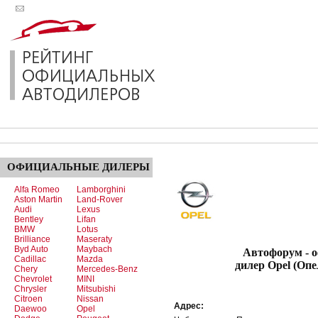
ОФИЦИАЛЬНЫЕ
ДИЛЕРЫ
Alfa Romeo
Lamborghini
Aston Martin
Land-Rover
Audi
Lexus
Bentley
Lifan
BMW
Lotus
Brilliance
Maseraty
Byd Auto
Maybach
Автофорум - офи
Cadillac
Mazda
дилер Opel (Опе
Chery
Mercedes-Benz
Chevrolet
MINI
Chrysler
Mitsubishi
Citroen
Nissan
Адрес:
Daewoo
Opel