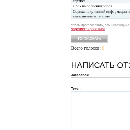
сервиса
Срок выполнения работ
Оценка полученной информации п
выполненным работам
Чтобы проголосовать, вам необходим
зарегистрироваться
.
Всего голосов:
0
НАПИСАТЬ
ОТ
Заголовок:
Текст: