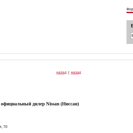
Фо
назад
|
назад
льный дилер Nissan (Ниссан)
, 70