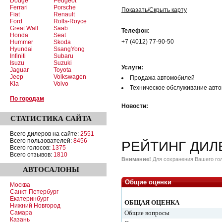
Dodge
Peugeot
Ferrari
Porsche
Показать/Скрыть карту
Fiat
Renault
Ford
Rolls-Royce
Great Wall
Saab
Телефон
:
Honda
Seat
+7 (4012) 77-90-50
Hummer
Skoda
Hyundai
SsangYong
Infiniti
Subaru
Isuzu
Suzuki
Услуги:
Jaguar
Toyota
Jeep
Volkswagen
Продажа автомобилей
Kia
Volvo
Техническое обслуживание авт
По городам
Новости:
СТАТИСТИКА
САЙТА
Всего дилеров на сайте:
2551
Всего пользователей:
8456
РЕЙТИНГ ДИЛ
Всего голосов:
1375
Всего отзывов:
1810
Внимание!
Для сохранения Вашего гол
АВТОСАЛОНЫ
Общие оценки
Москва
Санкт-Петербург
Екатеринбург
ОБЩАЯ ОЦЕНКА
Нижний Новгород
Самара
Общие вопросы
Казань