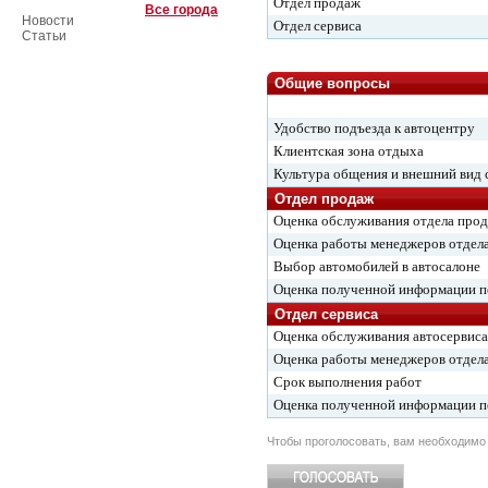
Отдел продаж
Все города
Новости
Отдел сервиса
Статьи
Общие вопросы
Удобство подъезда к автоцентру
Клиентская зона отдыха
Культура общения и внешний вид 
Отдел продаж
Оценка обслуживания отдела про
Оценка работы менеджеров отдел
Выбор автомобилей в автосалоне
Оценка полученной информации 
Отдел сервиса
Оценка обслуживания автосервиса
Оценка работы менеджеров отдела
Срок выполнения работ
Оценка полученной информации 
Чтобы проголосовать, вам необходим