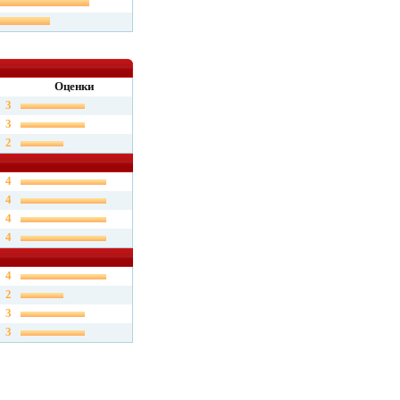
Оценки
3
3
2
4
4
4
4
4
2
3
3