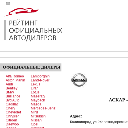
ОФИЦИАЛЬНЫЕ
ДИЛЕРЫ
Alfa Romeo
Lamborghini
Aston Martin
Land-Rover
Audi
Lexus
Bentley
Lifan
BMW
Lotus
Brilliance
Maseraty
АСКАР - официа
Byd Auto
Maybach
Cadillac
Mazda
Chery
Mercedes-Benz
Chevrolet
MINI
Chrysler
Mitsubishi
Адрес:
Citroen
Nissan
Калининград, ул. Железнодорожная
Daewoo
Opel