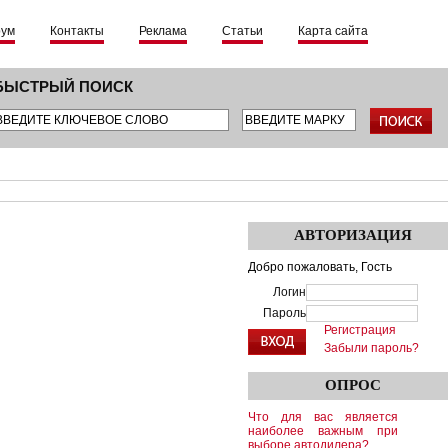
рум
Контакты
Реклама
Статьи
Карта сайта
БЫСТРЫЙ ПОИСК
АВТОРИЗАЦИЯ
Добро пожаловать,
Гость
Логин
Пароль
Регистрация
Забыли пароль?
ОПРОС
Что для вас является
наиболее важным при
выборе автодилера?