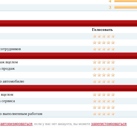
4
3
Голосовать
сотрудников
даж вцелом
а продаж
по автомобилю
 вцелом
 сервиса
по выполненным работам
авторизироваться
зарегистрироваться
о
, если у вас нет аккаунта, вы можете
.