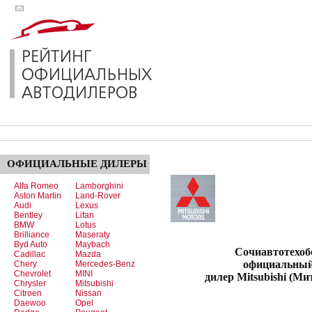
ОФИЦИАЛЬНЫЕ
ДИЛЕРЫ
Alfa Romeo
Lamborghini
Aston Martin
Land-Rover
Audi
Lexus
Bentley
Lifan
BMW
Lotus
Brilliance
Maseraty
Byd Auto
Maybach
Сочиавтотехобслу
Cadillac
Mazda
официальны
Chery
Mercedes-Benz
Chevrolet
MINI
дилер Mitsubishi (Ми
Chrysler
Mitsubishi
Citroen
Nissan
Daewoo
Opel