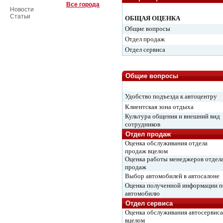
Все города
Новости
Статьи
ОБЩАЯ ОЦЕНКА
Общие вопросы
Отдел продаж
Отдел сервиса
Общие вопросы
Удобство подъезда к автоцентру
Клиентская зона отдыха
Культура общения и внешний вид
сотрудников
Отдел продаж
Оценка обслуживания отдела
продаж вцелом
Оценка работы менеджеров отдел
продаж
Выбор автомобилей в автосалоне
Оценка полученной информации п
автомобилю
Отдел сервиса
Оценка обслуживания автосервиса
вцелом