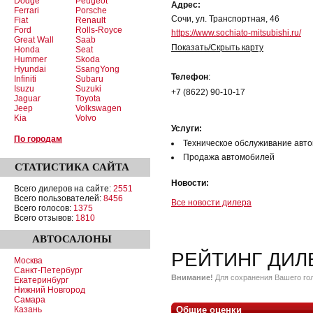
Dodge
Peugeot
Адрес:
Ferrari
Porsche
Сочи, ул. Транспортная, 46
Fiat
Renault
Ford
Rolls-Royce
https://www.sochiato-mitsubishi.ru/
Great Wall
Saab
Показать/Скрыть карту
Honda
Seat
Hummer
Skoda
Hyundai
SsangYong
Телефон
:
Infiniti
Subaru
Isuzu
Suzuki
+7 (8622) 90-10-17
Jaguar
Toyota
Jeep
Volkswagen
Kia
Volvo
Услуги:
По городам
Техническое обслуживание авт
Продажа автомобилей
СТАТИСТИКА
САЙТА
Новости:
Всего дилеров на сайте:
2551
Всего пользователей:
8456
Все новости дилера
Всего голосов:
1375
Всего отзывов:
1810
АВТОСАЛОНЫ
РЕЙТИНГ ДИЛ
Москва
Санкт-Петербург
Внимание!
Для сохранения Вашего гол
Екатеринбург
Нижний Новгород
Самара
Казань
Общие оценки